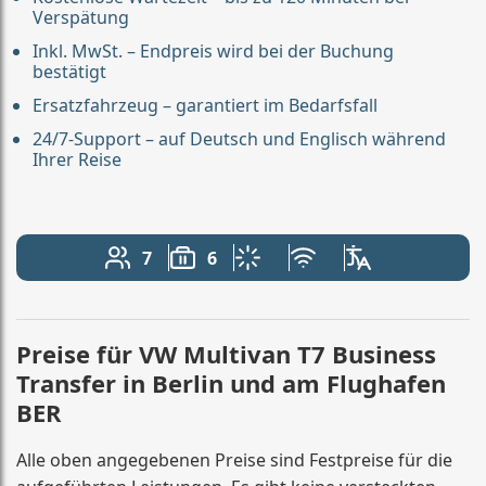
Verspätung
Inkl. MwSt. – Endpreis wird bei der Buchung
bestätigt
Ersatzfahrzeug – garantiert im Bedarfsfall
24/7-Support – auf Deutsch und Englisch während
Ihrer Reise
7
6
Anzahl der Passagiere: 7
Gepäckkapazität: 6
Klimaanlage
Kostenloses WLAN
Fahrersprachen
Preise für VW Multivan T7 Business
Transfer in Berlin und am Flughafen
BER
Alle oben angegebenen Preise sind Festpreise für die