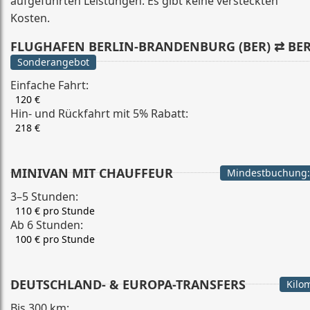
aufgeführten Leistungen. Es gibt keine versteckten
Kosten.
FLUGHAFEN BERLIN-BRANDENBURG (BER) ⇄ BE
Sonderangebot
Einfache Fahrt:
120 €
Hin- und Rückfahrt mit 5% Rabatt:
218 €
MINIVAN MIT CHAUFFEUR
Mindestbuchung:
3–5 Stunden:
110 € pro Stunde
Ab 6 Stunden:
100 € pro Stunde
DEUTSCHLAND- & EUROPA-TRANSFERS
Kilo
Bis 300 km: