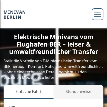
MINIVAN
BERLIN
Elektrische Minivans vom
Flughafen BER – leiser &
umweltfreundlicher Transfer
Stellt die Vorteile von E-Minivans beim Transfer vom
BER heraus – Komfort, Ruhe und Umweltfreundlichkeit
– ohne eine technische Detailübersicht zu den
einzelnen Modellen zu liefern.
Einfache Fahrt
Stundenweise
Von