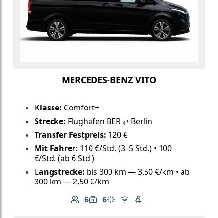
MERCEDES-BENZ VITO
Klasse:
Comfort+
Strecke:
Flughafen BER ⇄ Berlin
Transfer Festpreis:
120 €
Mit Fahrer:
110 €/Std. (3–5 Std.) • 100
€/Std. (ab 6 Std.)
Langstrecke:
bis 300 km — 3,50 €/km • ab
300 km — 2,50 €/km
6
6
Anzahl der Passagiere: 6
Gepäckkapazität: 6
Klimaanlage
Kostenloses WLAN
Kindersitz verfügbar