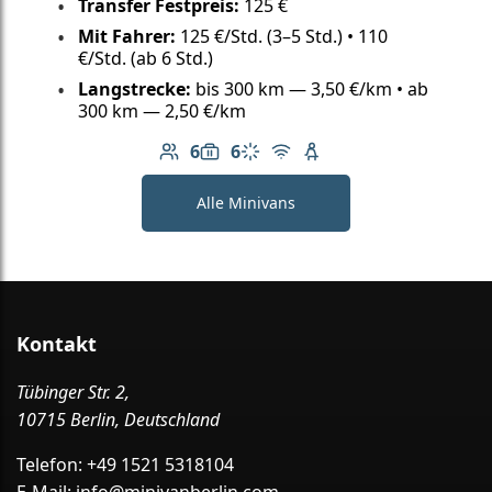
Transfer Festpreis:
125 €
Mit Fahrer:
125 €/Std. (3–5 Std.) • 110
€/Std. (ab 6 Std.)
Langstrecke:
bis 300 km — 3,50 €/km • ab
300 km — 2,50 €/km
6
6
Anzahl der Passagiere: 6
Gepäckkapazität: 6
Klimaanlage
Kostenloses WLAN
Kindersitz verfügbar
Alle Minivans
Kontakt
Tübinger Str. 2,
10715 Berlin, Deutschland
Telefon:
+49 1521 5318104