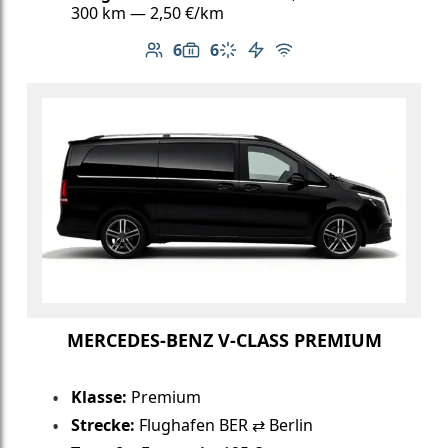
300 km — 2,50 €/km
6
6
Anzahl der Passagiere: 6
Gepäckkapazität: 6
Klimaanlage
Elektrofahrzeug
Kostenloses WLAN
MERCEDES-BENZ V-CLASS PREMIUM
Klasse:
Premium
Strecke:
Flughafen BER ⇄ Berlin