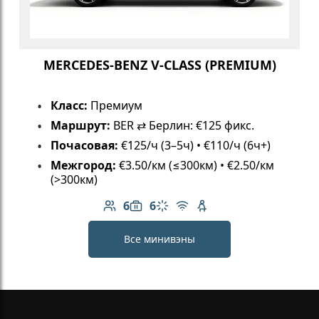
MERCEDES-BENZ V-CLASS (PREMIUM)
Класс:
Премиум
Маршрут:
BER ⇄ Берлин: €125 фикс.
Почасовая:
€125/ч (3–5ч) • €110/ч (6ч+)
Межгород:
€3.50/км (≤300км) • €2.50/км
(>300км)
6
6
Количество пассажиров: 6
Вместимость багажа: 6
Климат-контроль
Бесплатный Wi-Fi
Детское кресло
Все минивэны