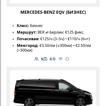
MERCEDES-BENZ EQV (БИЗНЕС)
Класс:
Бизнес
Маршрут:
BER ⇄ Берлин: €125 фикс.
Почасовая:
€125/ч (3–5ч) • €110/ч (6ч+)
Межгород:
€3.50/км (≤300км) • €2.50/км
(>300км)
6
6
Количество пассажиров: 6
Вместимость багажа: 6
Электромобиль
Бесплатный Wi-Fi
Климат-контроль