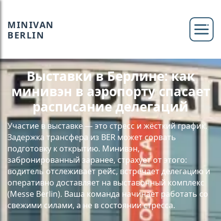
MINIVAN
BERLIN
Выставки в Берлине: как
минивэн в аэропорту спасает
расписание делегаций
Участие в выставке — это стресс и жёсткий график.
Задержка трансфера из BER может сорвать
подготовку к открытию. Минивэн,
забронированный заранее, страхует от этого:
водитель отслеживает рейс, встречает делегацию и
оперативно доставляет на выставочный комплекс
(Messe Berlin). Ваша команда начинает работать со
свежими силами, а не в состоянии стресса.