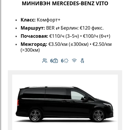
МИНИВЭН MERCEDES-BENZ VITO
Класс:
Комфорт+
Маршрут:
BER ⇄ Берлин: €120 фикс.
Почасовая:
€110/ч (3–5ч) • €100/ч (6ч+)
Межгород:
€3.50/км (≤300км) • €2.50/км
(>300км)
6
6
Количество пассажиров: 6
Вместимость багажа: 6
Климат-контроль
Бесплатный Wi-Fi
Детское кресло