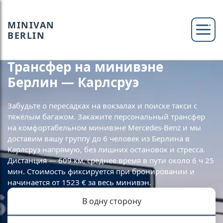
MINIVAN
BERLIN
Трансфер на минивэне
Берлин — Карлсруэ
Забудьте о пересадках на вокзалах и поиске такси с
тяжёлым багажом. Закажите персональный трансфер
на комфортабельном минивэне Mercedes-Benz и мы
доставим вашу группу до 6 человек из Берлина в
Карлсруэ напрямую, без лишних остановок и стресса.
Дистанция — 609 км, среднее время в пути около 6 ч 25
мин. Стоимость фиксируется при бронировании и
начинается от 1523 € за весь минивэн.
В одну сторону