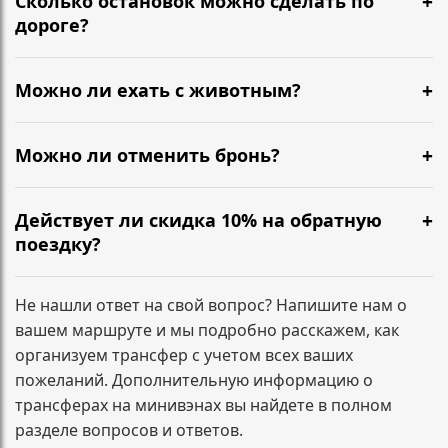
Сколько остановок можно сделать по
подтверждение, детали поездки и контакты
дороге?
водителя.
Можно сделать короткие остановки по пути — кофе,
туалет, размяться. Обычно 1–2 разумные паузы не
Можно ли ехать с животным?
требуют доплат. Если планируются несколько
Да, можно. Сообщите заранее, чтобы мы
длительных остановок или заезд по
подготовили салон и согласовали формат
Можно ли отменить бронь?
дополнительным адресам, лучше указать это при
перевозки.
бронировании — зафиксируем маршрут заранее.
Да. Условия зависят от времени до подачи
минивэна. Напишите нам, и мы сразу подскажем по
Действует ли скидка 10% на обратную
вашему заказу.
поездку?
Да. При бронировании трансфера туда и обратно
скидка 10% на обратный маршрут применяется
Не нашли ответ на свой вопрос? Напишите нам о
автоматически и фиксируется в подтверждении
вашем маршруте и мы подробно расскажем, как
заказа.
организуем трансфер с учетом всех ваших
пожеланий. Дополнительную информацию о
трансферах на минивэнах вы найдете в полном
разделе вопросов и ответов.