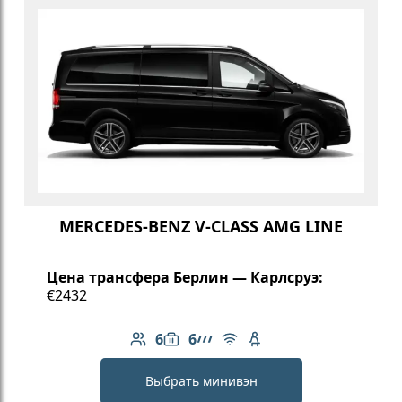
MERCEDES-BENZ V-CLASS AMG LINE
Цена трансфера Берлин — Карлсруэ:
€2432
6
6
Количество пассажиров: 6
Вместимость багажа: 6
Линейка AMG
Бесплатный Wi-Fi
Детское кресло
Выбрать минивэн