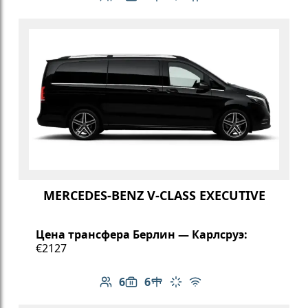
Количество пассажиров: 6
Вместимость багажа: 6
Климат-контроль
Бесплатный Wi-Fi
Детское кресло
MERCEDES-BENZ V-CLASS EXECUTIVE
Цена трансфера Берлин — Карлсруэ:
€2127
6
6
Количество пассажиров: 6
Вместимость багажа: 6
Стол в салоне
Климат-контроль
Бесплатный Wi-Fi