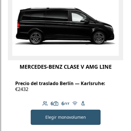
MERCEDES-BENZ CLASE V AMG LINE
Precio del traslado Berlín — Karlsruhe:
€2432
6
6
Número de pasajeros: 6
Capacidad de equipaje: 6
Línea AMG
Wi-Fi gratuito
Asiento infantil dispo
Elegir monovolumen