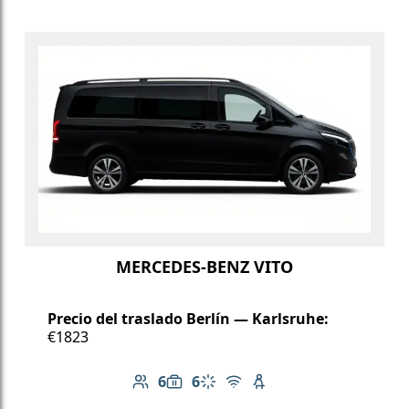
MERCEDES-BENZ VITO
Precio del traslado Berlín — Karlsruhe:
€1823
6
6
Número de pasajeros: 6
Capacidad de equipaje: 6
Aire acondicionado
Wi-Fi gratuito
Asiento infantil dispo