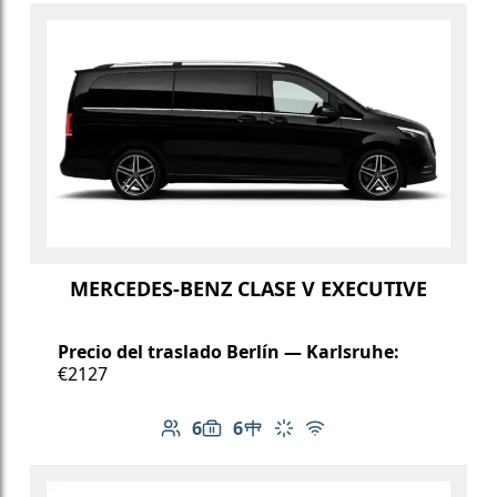
MERCEDES-BENZ CLASE V EXECUTIVE
Precio del traslado Berlín — Karlsruhe:
€2127
6
6
Número de pasajeros: 6
Capacidad de equipaje: 6
Mesa en el vehículo
Aire acondicionado
Wi-Fi gratuito