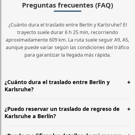
Preguntas frecuentes (FAQ)
¿Cuánto dura el traslado entre Berlín y Karlsruhe? El
trayecto suele durar 6 h 25 min, recorriendo
aproximadamente 609 km. La ruta suele seguir A9, A5,
aunque puede variar según las condiciones del tráfico
para garantizar la llegada más rápida.
¿Cuánto dura el traslado entre Berlín y
Karlsruhe?
¿Cuánto dura el traslado entre Berlín y Karlsruhe? El
trayecto suele durar 6 h 25 min, recorriendo
¿Puedo reservar un traslado de regreso de
aproximadamente 609 km. La ruta suele seguir A9, A5,
Karlsruhe a Berlín?
aunque puede variar según las condiciones del tráfico
Sí, operamos las 24 horas del día, los 7 días de la
para garantizar la llegada más rápida.
semana, en ambos sentidos. Recomendamos salir al