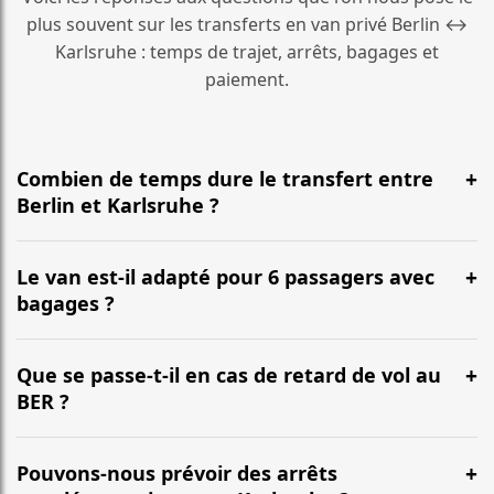
plus souvent sur les transferts en van privé Berlin ↔
Karlsruhe : temps de trajet, arrêts, bagages et
paiement.
Combien de temps dure le transfert entre
Berlin et Karlsruhe ?
En général, la durée est d’environ 6 Std. 25 Min. pour
une distance d’environ 609 km. L’itinéraire emprunte le
Le van est-il adapté pour 6 passagers avec
plus souvent l’autoroute et peut varier selon le trafic.
bagages ?
Oui. Nos vans (Mercedes Classe V, VW Multivan) sont
conçus pour accueillir confortablement jusqu’à 6
Que se passe-t-il en cas de retard de vol au
passagers, avec une capacité habituelle de 6 à 7
BER ?
grandes valises selon la configuration.
Nous suivons votre vol en temps réel. Votre chauffeur
ajuste l’heure de prise en charge, sans frais
Pouvons-nous prévoir des arrêts
supplémentaires pour les retards habituels.