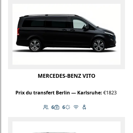
MERCEDES-BENZ VITO
Prix du transfert Berlin — Karlsruhe:
€1823
6
6
Nombre de passagers: 6
Capacité des bagages: 6
Climatisation
Wi-Fi gratuit
Siège enfant disponib