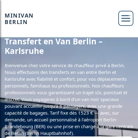
MINIVAN
BERLIN
Transfert en Van Berlin –
Karlsruhe
Bienvenue chez votre service de chauffeur privé à Berlin.
Nous effectuons des transferts en van entre Berlin et
Karlsruhe avec fiabilité et confort, pour vos déplacements
personnels, familiaux ou professionnels. Nos chauffeurs
professionnels vous garantissent un trajet sûr, ponctuel et
discret. Vous voyagerez à bord d’un van noir spacieux
pouvant accueillir jusqu’à 6 passagers, avec une grande
capacité de bagages. Tarif fixe dès 1523 € — avec, sur
demande, un accueil personnalisé à l’aéroport Berlin-
Brandebourg (BER) ou une prise en charge à la gare centrale
de Berlin (Berlin Hauptbahnhof).