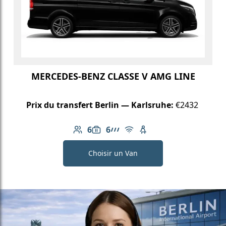
MERCEDES-BENZ CLASSE V AMG LINE
Prix du transfert Berlin — Karlsruhe:
€2432
6
6
Nombre de passagers: 6
Capacité des bagages: 6
Ligne AMG
Wi-Fi gratuit
Siège enfant disponib
Choisir un Van