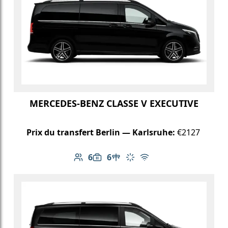
MERCEDES-BENZ CLASSE V EXECUTIVE
Prix du transfert Berlin — Karlsruhe:
€2127
6
6
Nombre de passagers: 6
Capacité des bagages: 6
Table dans le véhicule
Climatisation
Wi-Fi gratuit