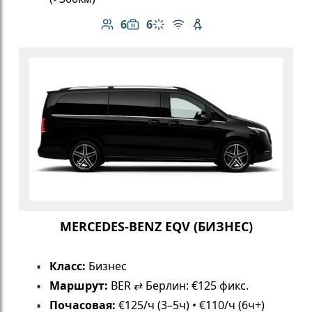
6
6
Количество пассажиров: 6
Вместимость багажа: 6
Климат-контроль
Бесплатный Wi-Fi
Детское кресло
MERCEDES-BENZ EQV (БИЗНЕС)
Класс:
Бизнес
Маршрут:
BER ⇄ Берлин: €125 фикс.
Почасовая:
€125/ч (3–5ч) • €110/ч (6ч+)