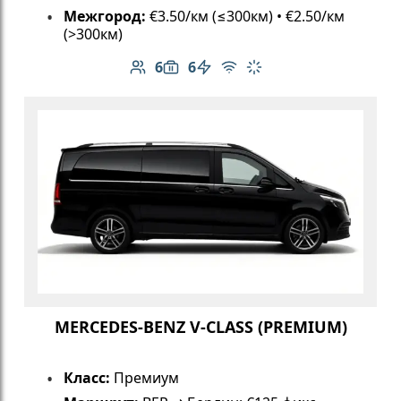
Межгород:
€3.50/км (≤300км) • €2.50/км
(>300км)
6
6
Количество пассажиров: 6
Вместимость багажа: 6
Электромобиль
Бесплатный Wi-Fi
Климат-контроль
MERCEDES-BENZ V-CLASS (PREMIUM)
Класс:
Премиум