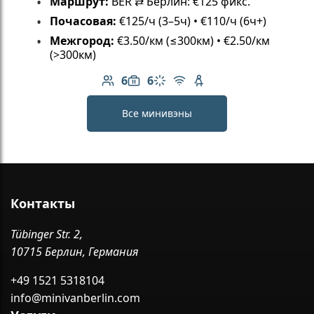
Маршрут:
BER ⇄ Берлин: €125 фикс.
Почасовая:
€125/ч (3–5ч) • €110/ч (6ч+)
Межгород:
€3.50/км (≤300км) • €2.50/км
(>300км)
6
6
Количество пассажиров: 6
Вместимость багажа: 6
Климат-контроль
Бесплатный Wi-Fi
Детское кресло
Все минивэны
Контакты
Tübinger Str. 2,
10715 Берлин, Германия
+49 1521 5318104
info@minivanberlin.com