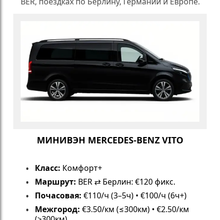
BER, поездках по Берлину, Германии и Европе.
МИНИВЭН MERCEDES-BENZ VITO
Класс:
Комфорт+
Маршрут:
BER ⇄ Берлин: €120 фикс.
Почасовая:
€110/ч (3–5ч) • €100/ч (6ч+)
Межгород:
€3.50/км (≤300км) • €2.50/км
(>300км)