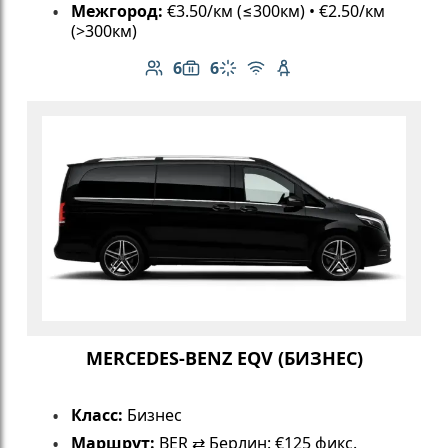
Межгород:
€3.50/км (≤300км) • €2.50/км
(>300км)
6
6
Количество пассажиров: 6
Вместимость багажа: 6
Климат-контроль
Бесплатный Wi-Fi
Детское кресло
MERCEDES-BENZ EQV (БИЗНЕС)
Класс:
Бизнес
Маршрут:
BER ⇄ Берлин: €125 фикс.