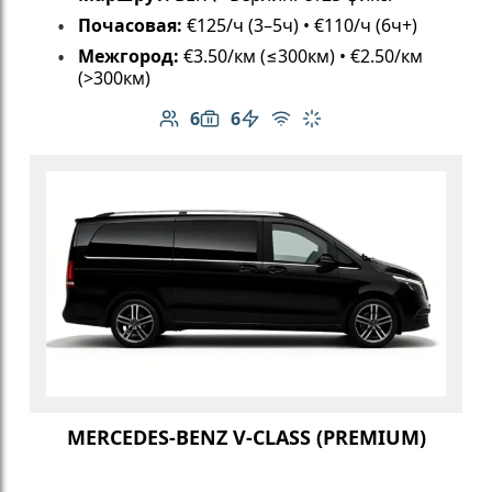
Почасовая:
€125/ч (3–5ч) • €110/ч (6ч+)
Межгород:
€3.50/км (≤300км) • €2.50/км
(>300км)
6
6
Количество пассажиров: 6
Вместимость багажа: 6
Электромобиль
Бесплатный Wi-Fi
Климат-контроль
MERCEDES-BENZ V-CLASS (PREMIUM)