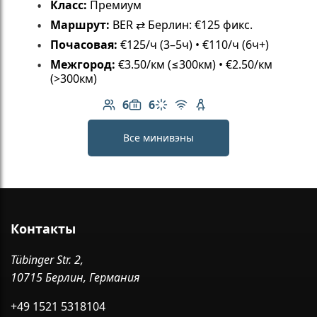
Класс:
Премиум
Маршрут:
BER ⇄ Берлин: €125 фикс.
Почасовая:
€125/ч (3–5ч) • €110/ч (6ч+)
Межгород:
€3.50/км (≤300км) • €2.50/км
(>300км)
6
6
Количество пассажиров: 6
Вместимость багажа: 6
Климат-контроль
Бесплатный Wi-Fi
Детское кресло
Все минивэны
Контакты
Tübinger Str. 2,
10715 Берлин, Германия
+49 1521 5318104