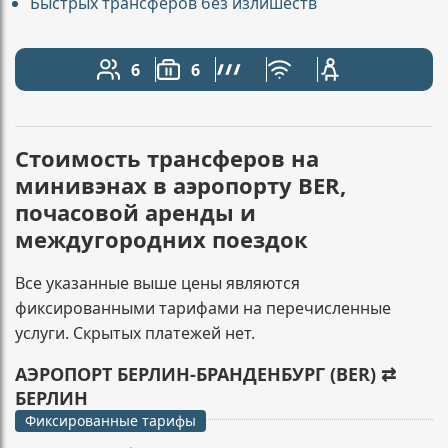
Быстрых трансферов без излишеств
6
6
Количество пассажиров: 6
Вместимость багажа: 6
Линейка AMG
Бесплатный Wi-Fi
Детское кресло
Стоимость трансферов на
минивэнах в аэропорту BER,
почасовой аренды и
междугородних поездок
Все указанные выше цены являются
фиксированными тарифами на перечисленные
услуги. Скрытых платежей нет.
АЭРОПОРТ БЕРЛИН-БРАНДЕНБУРГ (BER) ⇄
БЕРЛИН
Фиксированные тарифы