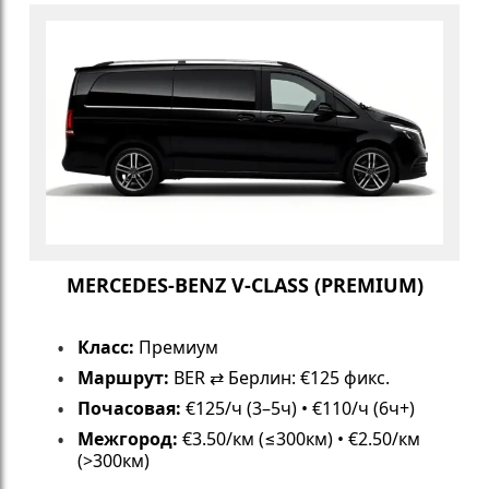
MERCEDES-BENZ V-CLASS (PREMIUM)
Класс:
Премиум
Маршрут:
BER ⇄ Берлин: €125 фикс.
Почасовая:
€125/ч (3–5ч) • €110/ч (6ч+)
Межгород:
€3.50/км (≤300км) • €2.50/км
(>300км)