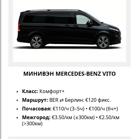
МИНИВЭН MERCEDES-BENZ VITO
Класс:
Комфорт+
Маршрут:
BER ⇄ Берлин: €120 фикс.
Почасовая:
€110/ч (3–5ч) • €100/ч (6ч+)
Межгород:
€3.50/км (≤300км) • €2.50/км
(>300км)