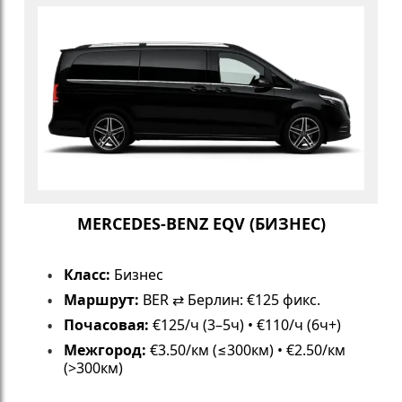
MERCEDES-BENZ EQV (БИЗНЕС)
Класс:
Бизнес
Маршрут:
BER ⇄ Берлин: €125 фикс.
Почасовая:
€125/ч (3–5ч) • €110/ч (6ч+)
Межгород:
€3.50/км (≤300км) • €2.50/км
(>300км)