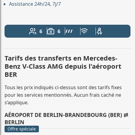
Assistance 24h/24, 7j/7
6
6
Nombre de passagers: 6
Capacité des bagages: 6
Ligne AMG
Wi-Fi gratuit
Siège enfant dis
Tarifs des transferts en Mercedes-
Benz V-Class AMG depuis l’aéroport
BER
Tous les prix indiqués ci-dessus sont des tarifs fixes
pour les services mentionnés. Aucun frais caché ne
s’applique.
AÉROPORT DE BERLIN-BRANDEBOURG (BER) ⇄
BERLIN
Offre spéciale