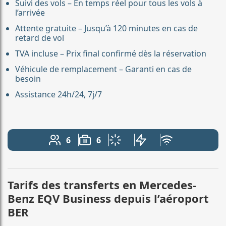
Suivi des vols – En temps réel pour tous les vols à
l’arrivée
Attente gratuite – Jusqu’à 120 minutes en cas de
retard de vol
TVA incluse – Prix final confirmé dès la réservation
Véhicule de remplacement – Garanti en cas de
besoin
Assistance 24h/24, 7j/7
6
6
Nombre de passagers: 6
Capacité des bagages: 6
Climatisation
Véhicule électrique
Wi-Fi gratuit
Tarifs des transferts en Mercedes-
Benz EQV Business depuis l’aéroport
BER