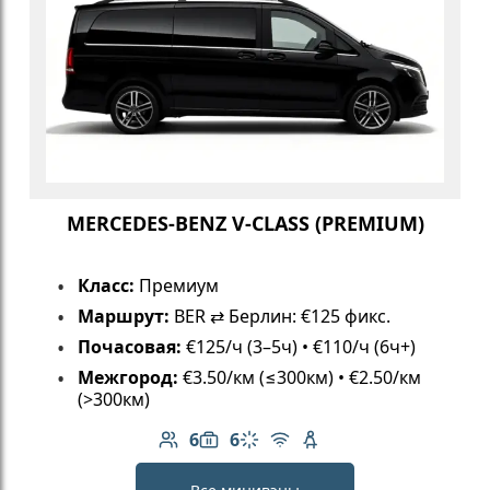
MERCEDES-BENZ V-CLASS (PREMIUM)
Класс:
Премиум
Маршрут:
BER ⇄ Берлин: €125 фикс.
Почасовая:
€125/ч (3–5ч) • €110/ч (6ч+)
Межгород:
€3.50/км (≤300км) • €2.50/км
(>300км)
6
6
Количество пассажиров: 6
Вместимость багажа: 6
Климат-контроль
Бесплатный Wi-Fi
Детское кресло