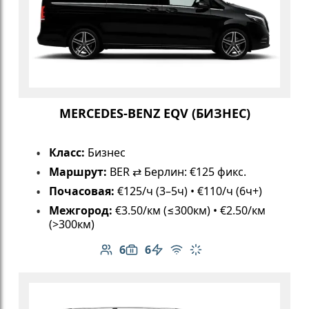
MERCEDES-BENZ EQV (БИЗНЕС)
Класс:
Бизнес
Маршрут:
BER ⇄ Берлин: €125 фикс.
Почасовая:
€125/ч (3–5ч) • €110/ч (6ч+)
Межгород:
€3.50/км (≤300км) • €2.50/км
(>300км)
6
6
Количество пассажиров: 6
Вместимость багажа: 6
Электромобиль
Бесплатный Wi-Fi
Климат-контроль