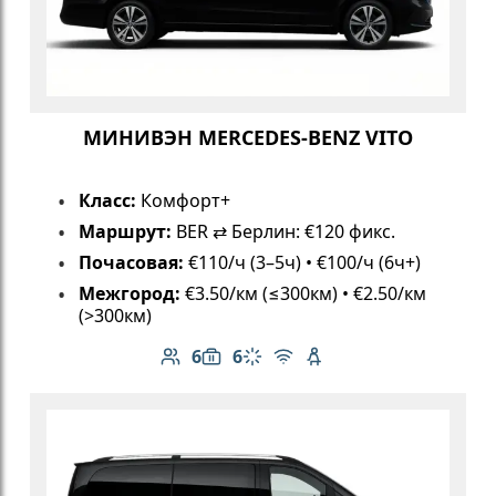
МИНИВЭН MERCEDES-BENZ VITO
Класс:
Комфорт+
Маршрут:
BER ⇄ Берлин: €120 фикс.
Почасовая:
€110/ч (3–5ч) • €100/ч (6ч+)
Межгород:
€3.50/км (≤300км) • €2.50/км
(>300км)
6
6
Количество пассажиров: 6
Вместимость багажа: 6
Климат-контроль
Бесплатный Wi-Fi
Детское кресло