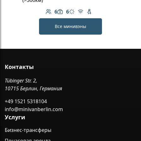
(>300км)
6
6
Количество пассажиров: 6
Вместимость багажа: 6
Климат-контроль
Бесплатный Wi-Fi
Детское кресло
Все минивэны
Контакты
Tübinger Str. 2,
10715 Берлин, Германия
+49 1521 5318104
info@minivanberlin.com
Услуги
Бизнес-трансферы
Почасовая аренда