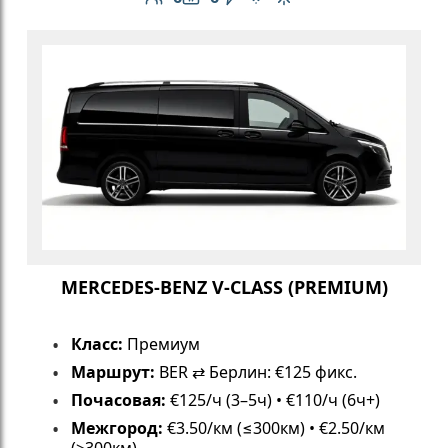
Количество пассажиров: 6
Вместимость багажа: 6
Электромобиль
Бесплатный Wi-Fi
Климат-контроль
MERCEDES-BENZ V-CLASS (PREMIUM)
Класс:
Премиум
Маршрут:
BER ⇄ Берлин: €125 фикс.
Почасовая:
€125/ч (3–5ч) • €110/ч (6ч+)
Межгород:
€3.50/км (≤300км) • €2.50/км