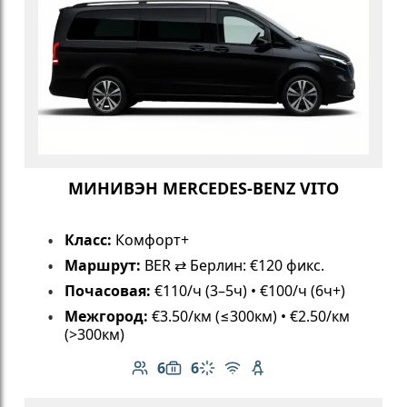
МИНИВЭН MERCEDES-BENZ VITO
Класс:
Комфорт+
Маршрут:
BER ⇄ Берлин: €120 фикс.
Почасовая:
€110/ч (3–5ч) • €100/ч (6ч+)
Межгород:
€3.50/км (≤300км) • €2.50/км
(>300км)
6
6
Количество пассажиров: 6
Вместимость багажа: 6
Климат-контроль
Бесплатный Wi-Fi
Детское кресло