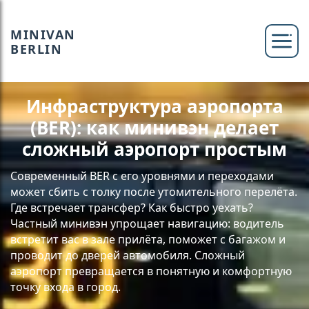
MINIVAN
BERLIN
Инфраструктура аэропорта
(BER): как минивэн делает
сложный аэропорт простым
Современный BER с его уровнями и переходами
может сбить с толку после утомительного перелёта.
Где встречает трансфер? Как быстро уехать?
Частный минивэн упрощает навигацию: водитель
встретит вас в зале прилёта, поможет с багажом и
проводит до дверей автомобиля. Сложный
аэропорт превращается в понятную и комфортную
точку входа в город.