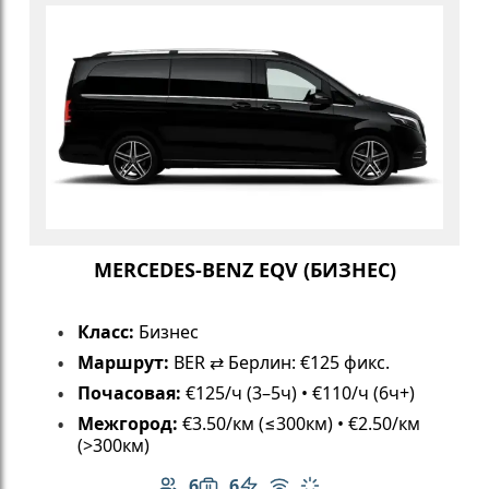
MERCEDES-BENZ EQV (БИЗНЕС)
Класс:
Бизнес
Маршрут:
BER ⇄ Берлин: €125 фикс.
Почасовая:
€125/ч (3–5ч) • €110/ч (6ч+)
Межгород:
€3.50/км (≤300км) • €2.50/км
(>300км)
6
6