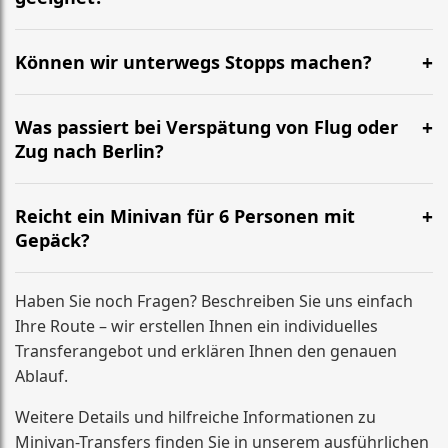
Ja. Bitte geben Sie bei der Buchung das Alter der Kinder
an, damit wir passende Kindersitze oder
Können wir unterwegs Stopps machen?
Sitzerhöhungen einplanen.
Kurze Pausen sind möglich. Für feste zusätzliche
Stopps (Termin, Adresse, Abholung) geben Sie uns
Was passiert bei Verspätung von Flug oder
bitte vorab Bescheid – wir kalkulieren einen passenden
Zug nach Berlin?
Festpreis.
Wenn sich die Ankunft verschiebt, passen wir die
Abholzeit an. Wichtig ist, dass Sie uns Änderungen
Reicht ein Minivan für 6 Personen mit
kurz mitteilen, damit alles sauber koordiniert bleibt.
Gepäck?
Ja, unsere Minivans sind für Gruppen ausgelegt und
bieten in der Regel Platz für bis zu 6 Personen plus
Haben Sie noch Fragen? Beschreiben Sie uns einfach
mehrere große Koffer (je nach Gepäckgröße und
Ihre Route – wir erstellen Ihnen ein individuelles
Sitzkonfiguration).
Transferangebot und erklären Ihnen den genauen
Ablauf.
Weitere Details und hilfreiche Informationen zu
Minivan-Transfers finden Sie in unserem ausführlichen