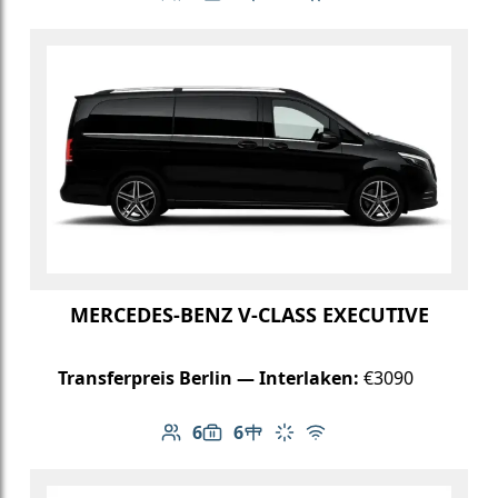
MERCEDES-BENZ V-CLASS EXECUTIVE
Transferpreis Berlin — Interlaken:
€3090
6
6
Anzahl der Passagiere: 6
Gepäckkapazität: 6
Tisch im Fahrzeug
Klimaanlage
Kostenloses WLAN