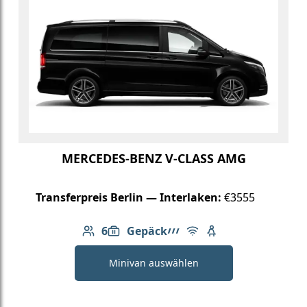
MERCEDES-BENZ V-CLASS AMG
Transferpreis Berlin — Interlaken:
€3555
6
Gepäck
Anzahl der Passagiere: 6
6: Gepäck
AMG Linie
Kostenloses WLAN
Kindersitz verfügb
Minivan auswählen