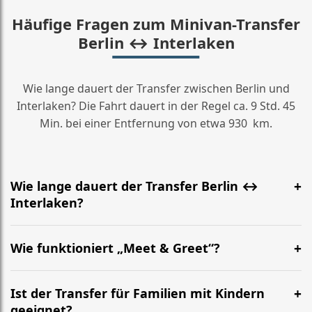
Häufige Fragen zum Minivan-Transfer
Berlin ↔ Interlaken
Wie lange dauert der Transfer zwischen Berlin und
Interlaken? Die Fahrt dauert in der Regel ca. 9 Std. 45
Min. bei einer Entfernung von etwa 930 km.
Wie lange dauert der Transfer Berlin ↔
Interlaken?
Meist etwa 9 Std. 45 Min. Die genaue Zeit hängt von
Verkehr und Abholort ab. Die Strecke beträgt ca. 930
Wie funktioniert „Meet & Greet“?
km.
Der Fahrer wartet am vereinbarten Treffpunkt (z. B.
BER oder Bahnhof) mit Namensschild, hilft mit Gepäck
Ist der Transfer für Familien mit Kindern
und begleitet Sie zum Minivan.
geeignet?