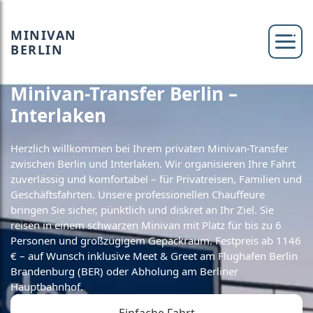
MINIVAN
BERLIN
Minivan-Transfer Berlin –
Interlaken
Herzlich willkommen bei Ihrem privaten Minivan-Transfer
zwischen Berlin und Interlaken. Wir organisieren Ihre Fahrt
zuverlässig und komfortabel – für Privatreisen, Familien und
Geschäftsfahrten. Unsere professionellen Chauffeure
bringen Sie sicher, pünktlich und diskret an Ihr Ziel. Sie
reisen in einem schwarzen Minivan mit Platz für bis zu 6
Personen und großzügigem Gepäckraum. Festpreis ab 1146
€ – auf Wunsch inklusive Meet & Greet am Flughafen Berlin
Brandenburg (BER) oder Abholung am Berliner
Hauptbahnhof.