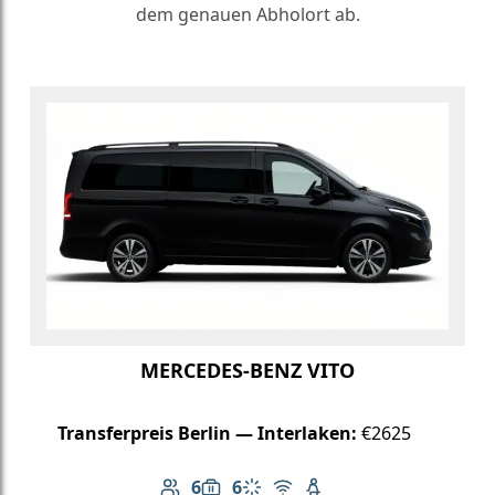
dem genauen Abholort ab.
MERCEDES-BENZ VITO
Transferpreis Berlin — Interlaken:
€2625
6
6
Anzahl der Passagiere: 6
Gepäckkapazität: 6
Klimaanlage
Kostenloses WLAN
Kindersitz verfügbar