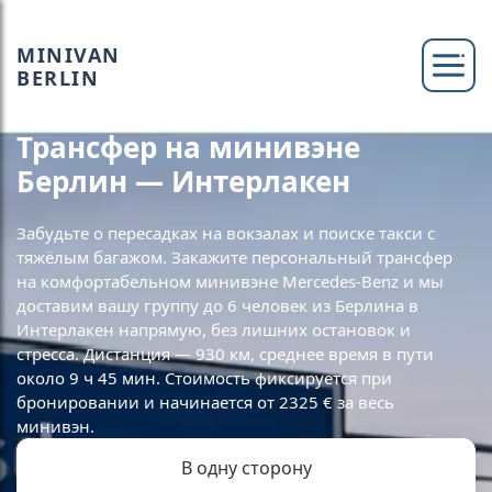
MINIVAN
BERLIN
Трансфер на минивэне
Берлин — Интерлакен
Забудьте о пересадках на вокзалах и поиске такси с
тяжёлым багажом. Закажите персональный трансфер
на комфортабельном минивэне Mercedes-Benz и мы
доставим вашу группу до 6 человек из Берлина в
Интерлакен напрямую, без лишних остановок и
стресса. Дистанция — 930 км, среднее время в пути
около 9 ч 45 мин. Стоимость фиксируется при
бронировании и начинается от 2325 € за весь
минивэн.
В одну сторону