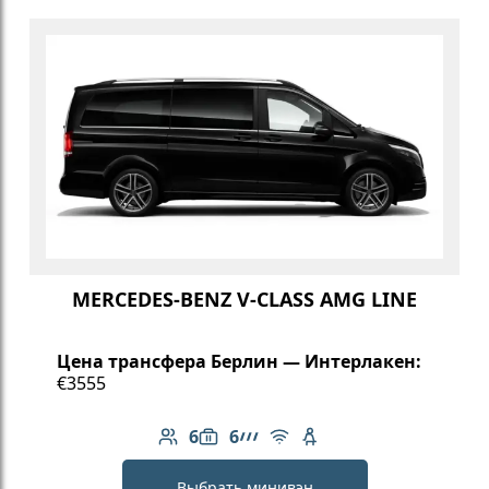
MERCEDES-BENZ V-CLASS AMG LINE
Цена трансфера Берлин — Интерлакен:
€3555
6
6
Количество пассажиров: 6
Вместимость багажа: 6
Линейка AMG
Бесплатный Wi-Fi
Детское кресло
Выбрать минивэн