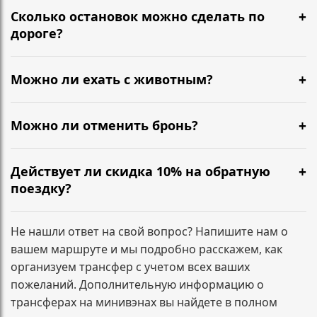
вашему заказу.
для компаний. После оплаты вы получаете
Сколько остановок можно сделать по
подтверждение, детали поездки и контакты
дороге?
водителя.
Можно сделать короткие остановки по пути — кофе,
туалет, размяться. Обычно 1–2 разумные паузы не
Можно ли ехать с животным?
требуют доплат. Если планируются несколько
Да, можно. Сообщите заранее, чтобы мы
длительных остановок или заезд по
подготовили салон и согласовали формат
Можно ли отменить бронь?
дополнительным адресам, лучше указать это при
перевозки.
бронировании — зафиксируем маршрут заранее.
Да. Условия зависят от времени до подачи
минивэна. Напишите нам, и мы сразу подскажем по
Действует ли скидка 10% на обратную
вашему заказу.
поездку?
Да. При бронировании трансфера туда и обратно
скидка 10% на обратный маршрут применяется
Не нашли ответ на свой вопрос? Напишите нам о
автоматически и фиксируется в подтверждении
вашем маршруте и мы подробно расскажем, как
заказа.
организуем трансфер с учетом всех ваших
пожеланий. Дополнительную информацию о
трансферах на минивэнах вы найдете в полном