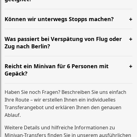
Ja. Bitte geben Sie bei der Buchung das Alter der Kinder
an, damit wir passende Kindersitze oder
Können wir unterwegs Stopps machen?
Sitzerhöhungen einplanen.
Kurze Pausen sind möglich. Für feste zusätzliche
Stopps (Termin, Adresse, Abholung) geben Sie uns
Was passiert bei Verspätung von Flug oder
bitte vorab Bescheid – wir kalkulieren einen passenden
Zug nach Berlin?
Festpreis.
Wenn sich die Ankunft verschiebt, passen wir die
Abholzeit an. Wichtig ist, dass Sie uns Änderungen
Reicht ein Minivan für 6 Personen mit
kurz mitteilen, damit alles sauber koordiniert bleibt.
Gepäck?
Ja, unsere Minivans sind für Gruppen ausgelegt und
bieten in der Regel Platz für bis zu 6 Personen plus
Haben Sie noch Fragen? Beschreiben Sie uns einfach
mehrere große Koffer (je nach Gepäckgröße und
Ihre Route – wir erstellen Ihnen ein individuelles
Sitzkonfiguration).
Transferangebot und erklären Ihnen den genauen
Ablauf.
Weitere Details und hilfreiche Informationen zu
Minivan-Transfers finden Sie in unserem ausführlichen