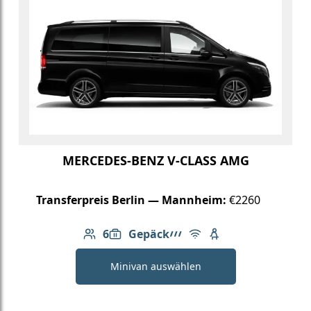
MERCEDES-BENZ V-CLASS AMG
Transferpreis Berlin — Mannheim:
€2260
6
Gepäck
Anzahl der Passagiere: 6
6: Gepäck
AMG Linie
Kostenloses WLAN
Kindersitz verfügb
Minivan auswählen