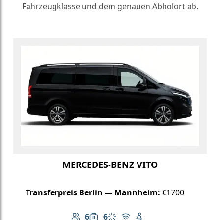
Fahrzeugklasse und dem genauen Abholort ab.
MERCEDES-BENZ VITO
Transferpreis Berlin — Mannheim:
€1700
6
6
Anzahl der Passagiere: 6
Gepäckkapazität: 6
Klimaanlage
Kostenloses WLAN
Kindersitz verfügbar