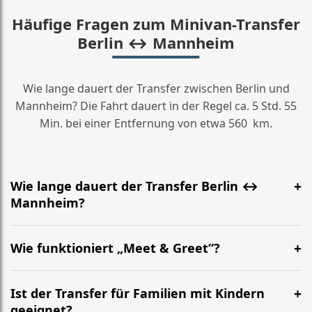
Häufige Fragen zum Minivan-Transfer
Berlin ↔ Mannheim
Wie lange dauert der Transfer zwischen Berlin und
Mannheim? Die Fahrt dauert in der Regel ca. 5 Std. 55
Min. bei einer Entfernung von etwa 560 km.
Wie lange dauert der Transfer Berlin ↔
Mannheim?
Meist etwa 5 Std. 55 Min. Die genaue Zeit hängt von
Verkehr und Abholort ab. Die Strecke beträgt ca. 560
Wie funktioniert „Meet & Greet“?
km.
Der Fahrer wartet am vereinbarten Treffpunkt (z. B.
BER oder Bahnhof) mit Namensschild, hilft mit Gepäck
Ist der Transfer für Familien mit Kindern
und begleitet Sie zum Minivan.
geeignet?