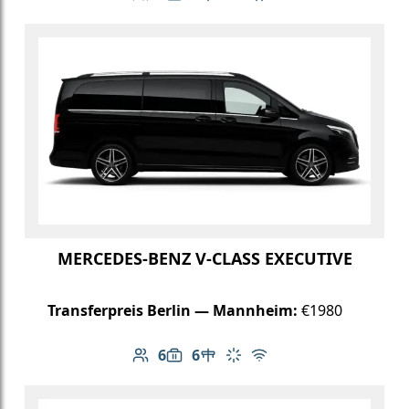
MERCEDES-BENZ V-CLASS EXECUTIVE
Transferpreis Berlin — Mannheim:
€1980
6
6
Anzahl der Passagiere: 6
Gepäckkapazität: 6
Tisch im Fahrzeug
Klimaanlage
Kostenloses WLAN