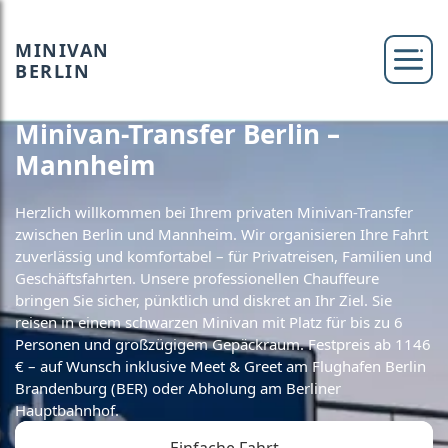
MINIVAN
BERLIN
Minivan-Transfer Berlin –
Mannheim
Herzlich willkommen bei Ihrem privaten Minivan-Transfer
zwischen Berlin und Mannheim. Wir organisieren Ihre Fahrt
zuverlässig und komfortabel – für Privatreisen, Familien und
Geschäftsfahrten. Unsere professionellen Chauffeure
bringen Sie sicher, pünktlich und diskret an Ihr Ziel. Sie
reisen in einem schwarzen Minivan mit Platz für bis zu 6
Personen und großzügigem Gepäckraum. Festpreis ab 1146
€ – auf Wunsch inklusive Meet & Greet am Flughafen Berlin
Brandenburg (BER) oder Abholung am Berliner
Hauptbahnhof.