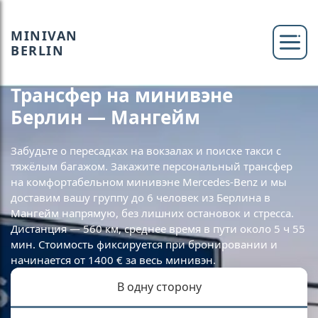
MINIVAN
BERLIN
Трансфер на минивэне
Берлин — Мангейм
Забудьте о пересадках на вокзалах и поиске такси с
тяжёлым багажом. Закажите персональный трансфер
на комфортабельном минивэне Mercedes-Benz и мы
доставим вашу группу до 6 человек из Берлина в
Мангейм напрямую, без лишних остановок и стресса.
Дистанция — 560 км, среднее время в пути около 5 ч 55
мин. Стоимость фиксируется при бронировании и
начинается от 1400 € за весь минивэн.
В одну сторону