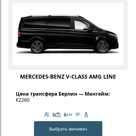
MERCEDES-BENZ V-CLASS AMG LINE
Цена трансфера Берлин — Мангейм:
€2260
6
6
Количество пассажиров: 6
Вместимость багажа: 6
Линейка AMG
Бесплатный Wi-Fi
Детское кресло
Выбрать минивэн