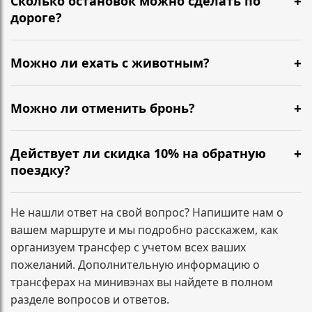
Сколько остановок можно сделать по
подтверждение, детали поездки и контакты
дороге?
водителя.
Можно сделать короткие остановки по пути — кофе,
туалет, размяться. Обычно 1–2 разумные паузы не
Можно ли ехать с животным?
требуют доплат. Если планируются несколько
Да, можно. Сообщите заранее, чтобы мы
длительных остановок или заезд по
подготовили салон и согласовали формат
Можно ли отменить бронь?
дополнительным адресам, лучше указать это при
перевозки.
бронировании — зафиксируем маршрут заранее.
Да. Условия зависят от времени до подачи
минивэна. Напишите нам, и мы сразу подскажем по
Действует ли скидка 10% на обратную
вашему заказу.
поездку?
Да. При бронировании трансфера туда и обратно
скидка 10% на обратный маршрут применяется
Не нашли ответ на свой вопрос? Напишите нам о
автоматически и фиксируется в подтверждении
вашем маршруте и мы подробно расскажем, как
заказа.
организуем трансфер с учетом всех ваших
пожеланий. Дополнительную информацию о
трансферах на минивэнах вы найдете в полном
разделе вопросов и ответов.