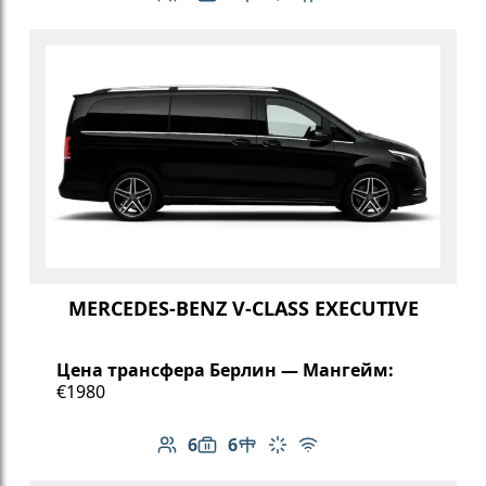
Количество пассажиров: 6
Вместимость багажа: 6
Климат-контроль
Бесплатный Wi-Fi
Детское кресло
MERCEDES-BENZ V-CLASS EXECUTIVE
Цена трансфера Берлин — Мангейм:
€1980
6
6
Количество пассажиров: 6
Вместимость багажа: 6
Стол в салоне
Климат-контроль
Бесплатный Wi-Fi