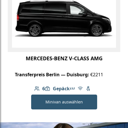
MERCEDES-BENZ V-CLASS AMG
Transferpreis Berlin — Duisburg:
€2211
6
Gepäck
Anzahl der Passagiere: 6
6: Gepäck
AMG Linie
Kostenloses WLAN
Kindersitz verfügb
Minivan auswählen