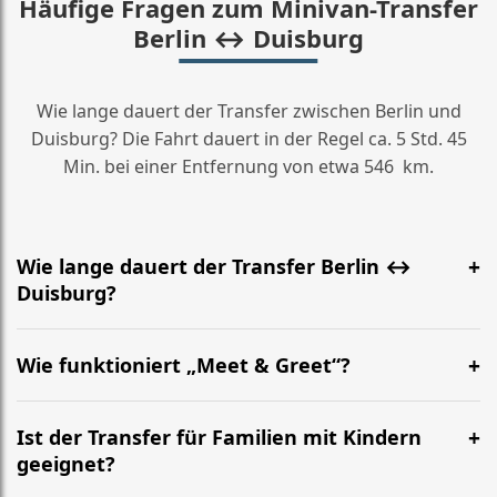
Häufige Fragen zum Minivan-Transfer
Berlin ↔ Duisburg
Wie lange dauert der Transfer zwischen Berlin und
Duisburg? Die Fahrt dauert in der Regel ca. 5 Std. 45
Min. bei einer Entfernung von etwa 546 km.
Wie lange dauert der Transfer Berlin ↔
Duisburg?
Meist etwa 5 Std. 45 Min. Die genaue Zeit hängt von
Verkehr und Abholort ab. Die Strecke beträgt ca. 546
Wie funktioniert „Meet & Greet“?
km.
Der Fahrer wartet am vereinbarten Treffpunkt (z. B.
BER oder Bahnhof) mit Namensschild, hilft mit Gepäck
Ist der Transfer für Familien mit Kindern
und begleitet Sie zum Minivan.
geeignet?