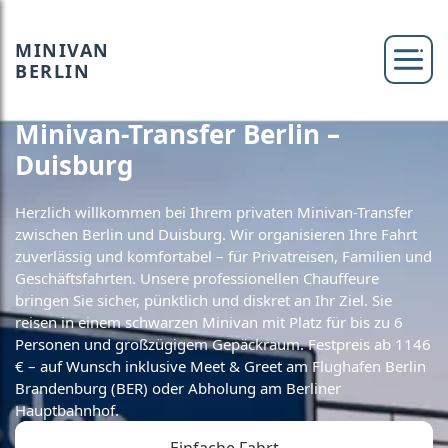
MINIVAN
BERLIN
Minivan-Transfer Berlin –
Duisburg
Herzlich willkommen bei Ihrem privaten Minivan-Transfer
zwischen Berlin und Duisburg. Wir organisieren Ihre Fahrt
zuverlässig und komfortabel – für Privatreisen, Familien und
Geschäftsfahrten. Unsere professionellen Chauffeure
bringen Sie sicher, pünktlich und diskret an Ihr Ziel. Sie
reisen in einem schwarzen Minivan mit Platz für bis zu 6
Personen und großzügigem Gepäckraum. Festpreis ab 1146
€ – auf Wunsch inklusive Meet & Greet am Flughafen Berlin
Brandenburg (BER) oder Abholung am Berliner
Hauptbahnhof.