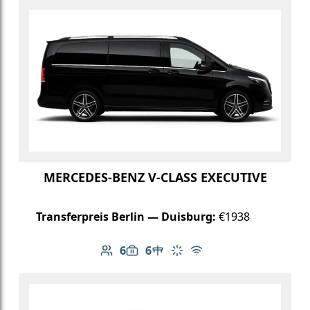
MERCEDES-BENZ V-CLASS EXECUTIVE
Transferpreis Berlin — Duisburg:
€1938
6
6
Anzahl der Passagiere: 6
Gepäckkapazität: 6
Tisch im Fahrzeug
Klimaanlage
Kostenloses WLAN