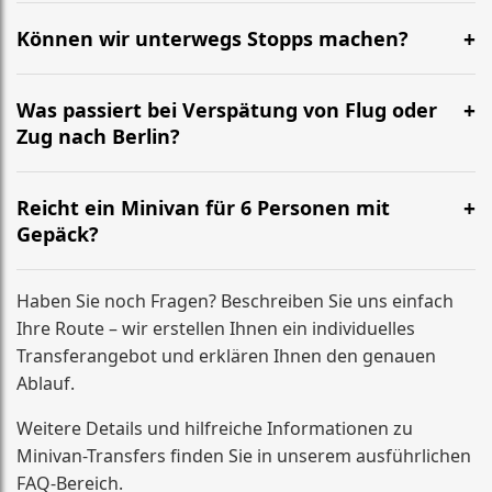
Ja. Bitte geben Sie bei der Buchung das Alter der Kinder
an, damit wir passende Kindersitze oder
Können wir unterwegs Stopps machen?
Sitzerhöhungen einplanen.
Kurze Pausen sind möglich. Für feste zusätzliche
Stopps (Termin, Adresse, Abholung) geben Sie uns
Was passiert bei Verspätung von Flug oder
bitte vorab Bescheid – wir kalkulieren einen passenden
Zug nach Berlin?
Festpreis.
Wenn sich die Ankunft verschiebt, passen wir die
Abholzeit an. Wichtig ist, dass Sie uns Änderungen
Reicht ein Minivan für 6 Personen mit
kurz mitteilen, damit alles sauber koordiniert bleibt.
Gepäck?
Ja, unsere Minivans sind für Gruppen ausgelegt und
bieten in der Regel Platz für bis zu 6 Personen plus
Haben Sie noch Fragen? Beschreiben Sie uns einfach
mehrere große Koffer (je nach Gepäckgröße und
Ihre Route – wir erstellen Ihnen ein individuelles
Sitzkonfiguration).
Transferangebot und erklären Ihnen den genauen
Ablauf.
Weitere Details und hilfreiche Informationen zu
Minivan-Transfers finden Sie in unserem ausführlichen
FAQ-Bereich.