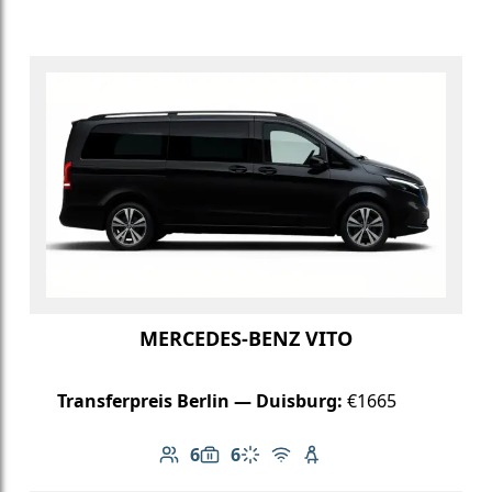
MERCEDES-BENZ VITO
Transferpreis Berlin — Duisburg:
€1665
6
6
Anzahl der Passagiere: 6
Gepäckkapazität: 6
Klimaanlage
Kostenloses WLAN
Kindersitz verfügbar