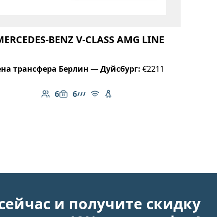
MERCEDES-BENZ V-CLASS AMG LINE
на трансфера Берлин — Дуйсбург:
€2211
6
6
Количество пассажиров: 6
Вместимость багажа: 6
Линейка AMG
Бесплатный Wi-Fi
Детское кресло
сейчас и получите скидку