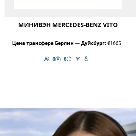
МИНИВЭН MERCEDES-BENZ VITO
Цена трансфера Берлин — Дуйсбург:
€1665
6
6
Количество пассажиров: 6
Вместимость багажа: 6
Климат-контроль
Бесплатный Wi-Fi
Детское кресло