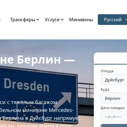
я
Трансферы
Услуги
Минивэны
Русский
Выбрать 
эне Берлин —
Откуда
Куда
кси с тяжёлым багажом.
Дата поездки
бельном минивэне Mercedes-
з Берлина в Дуйсбург напрямую,
46 км, среднее время в пути