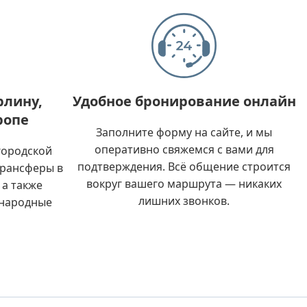
рлину,
Удобное бронирование онлайн
ропе
Заполните форму на сайте, и мы
оперативно свяжемся с вами для
городской
подтверждения. Всё общение строится
трансферы в
вокруг вашего маршрута — никаких
 а также
лишних звонков.
ународные