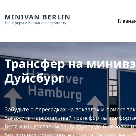
MINIVAN BERLIN
Главна
Трансферы в Берлине и аэропорту
Трансфер на минив
Дуйсбург
Забудьте о пересадках на вокзалах и поиске та
Закажите персональный трансфер на комфорта
Benz и мы доставим вашу группу до 6 человек и
без лишних остановок и стресса. Дистанция — 5