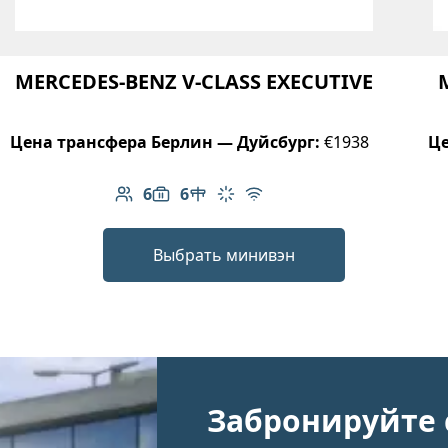
MERCEDES-BENZ V-CLASS EXECUTIVE
Цена трансфера Берлин — Дуйсбург:
€1938
Це
6
6
Количество пассажиров: 6
Вместимость багажа: 6
Стол в салоне
Климат-контроль
Бесплатный Wi-Fi
Выбрать минивэн
Забронируйте 