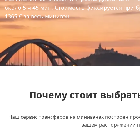
около 5 ч 45 мин. Стоимость фиксируется при 
1365 € за весь минивэн.
Почему стоит выбрать
Наш сервис трансферов на минивэнах построен прост
вашем распоряжении п