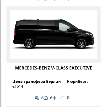
Количество пассажиров: 6
Вместимость багажа: 6
Климат-контроль
Бесплатный Wi-Fi
Детское кресло
MERCEDES-BENZ V-CLASS EXECUTIVE
Цена трансфера Берлин — Нюрнберг:
€1614
6
6
Количество пассажиров: 6
Вместимость багажа: 6
Стол в салоне
Климат-контроль
Бесплатный Wi-Fi