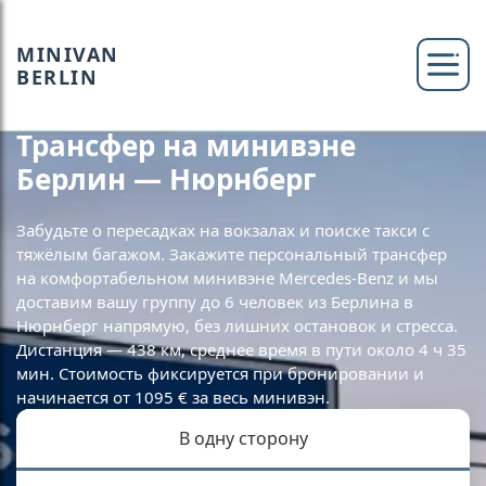
MINIVAN
BERLIN
Трансфер на минивэне
Берлин — Нюрнберг
Забудьте о пересадках на вокзалах и поиске такси с
тяжёлым багажом. Закажите персональный трансфер
на комфортабельном минивэне Mercedes-Benz и мы
доставим вашу группу до 6 человек из Берлина в
Нюрнберг напрямую, без лишних остановок и стресса.
Дистанция — 438 км, среднее время в пути около 4 ч 35
мин. Стоимость фиксируется при бронировании и
начинается от 1095 € за весь минивэн.
В одну сторону