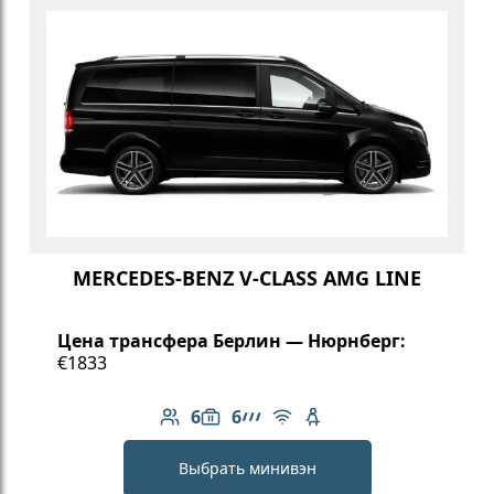
MERCEDES-BENZ V-CLASS AMG LINE
Цена трансфера Берлин — Нюрнберг:
€1833
6
6
Количество пассажиров: 6
Вместимость багажа: 6
Линейка AMG
Бесплатный Wi-Fi
Детское кресло
Выбрать минивэн