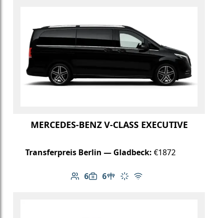
MERCEDES-BENZ V-CLASS EXECUTIVE
Transferpreis Berlin — Gladbeck:
€1872
6
6
Anzahl der Passagiere: 6
Gepäckkapazität: 6
Tisch im Fahrzeug
Klimaanlage
Kostenloses WLAN