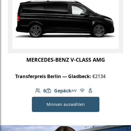
MERCEDES-BENZ V-CLASS AMG
Transferpreis Berlin — Gladbeck:
€2134
6
Gepäck
Anzahl der Passagiere: 6
6: Gepäck
AMG Linie
Kostenloses WLAN
Kindersitz verfügb
Minivan auswählen