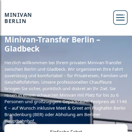
MINIVAN
BERLIN
Minivan-Transfer Berlin –
Gladbeck
Herzlich willkommen bei Ihrem privaten Minivan-Transfer
zwischen Berlin und Gladbeck. Wir organisieren Ihre Fahrt
zuverlässig und komfortabel – für Privatreisen, Familien und
Geschäftsfahrten. Unsere professionellen Chauffeure
bringen Sie sicher, pünktlich und diskret an Ihr Ziel. Sie
reisen in einem schwarzen Minivan mit Platz für bis zu 6
Personen und großzügigem Gepäckraum. Festpreis ab 1146
€ – auf Wunsch inklusive Meet & Greet am Flughafen Berlin
Brandenburg (BER) oder Abholung am Berliner
Hauptbahnhof.