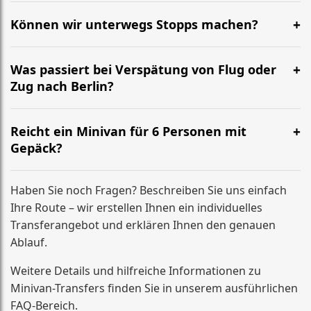
Ja. Bitte geben Sie bei der Buchung das Alter der Kinder
an, damit wir passende Kindersitze oder
Können wir unterwegs Stopps machen?
Sitzerhöhungen einplanen.
Kurze Pausen sind möglich. Für feste zusätzliche
Stopps (Termin, Adresse, Abholung) geben Sie uns
Was passiert bei Verspätung von Flug oder
bitte vorab Bescheid – wir kalkulieren einen passenden
Zug nach Berlin?
Festpreis.
Wenn sich die Ankunft verschiebt, passen wir die
Abholzeit an. Wichtig ist, dass Sie uns Änderungen
Reicht ein Minivan für 6 Personen mit
kurz mitteilen, damit alles sauber koordiniert bleibt.
Gepäck?
Ja, unsere Minivans sind für Gruppen ausgelegt und
bieten in der Regel Platz für bis zu 6 Personen plus
Haben Sie noch Fragen? Beschreiben Sie uns einfach
mehrere große Koffer (je nach Gepäckgröße und
Ihre Route – wir erstellen Ihnen ein individuelles
Sitzkonfiguration).
Transferangebot und erklären Ihnen den genauen
Ablauf.
Weitere Details und hilfreiche Informationen zu
Minivan-Transfers finden Sie in unserem ausführlichen
FAQ-Bereich.