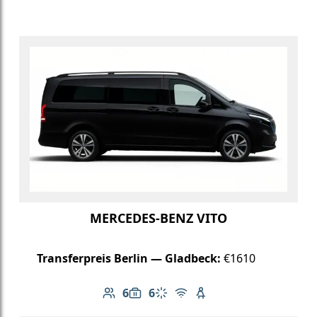
MERCEDES-BENZ VITO
Transferpreis Berlin — Gladbeck:
€1610
6
6
Anzahl der Passagiere: 6
Gepäckkapazität: 6
Klimaanlage
Kostenloses WLAN
Kindersitz verfügbar