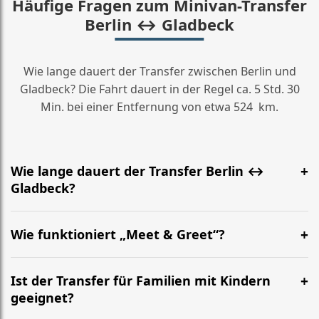
Häufige Fragen zum Minivan-Transfer
Berlin ↔ Gladbeck
Wie lange dauert der Transfer zwischen Berlin und
Gladbeck? Die Fahrt dauert in der Regel ca. 5 Std. 30
Min. bei einer Entfernung von etwa 524 km.
Wie lange dauert der Transfer Berlin ↔
Gladbeck?
Meist etwa 5 Std. 30 Min. Die genaue Zeit hängt von
Verkehr und Abholort ab. Die Strecke beträgt ca. 524
Wie funktioniert „Meet & Greet“?
km.
Der Fahrer wartet am vereinbarten Treffpunkt (z. B.
BER oder Bahnhof) mit Namensschild, hilft mit Gepäck
Ist der Transfer für Familien mit Kindern
und begleitet Sie zum Minivan.
geeignet?