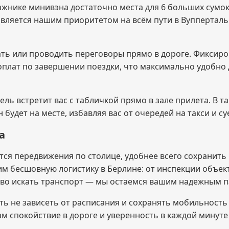
ажнике минивэна достаточно места для 6 больших сумок
является нашим приоритетом на всём пути в Вупперталь
тать или проводить переговоры прямо в дороге. Фиксир
оплат по завершении поездки, что максимально удобно 
тель встретит вас с табличкой прямо в зале прилета. В
 будет на месте, избавляя вас от очередей на такси и 
а
тся передвижения по столице, удобнее всего сохранит
м бесшовную логистику в Берлине: от инспекции объек
ово искать транспорт — мы остаемся вашим надежным п
ть не зависеть от расписания и сохранять мобильность
вам спокойствие в дороге и уверенность в каждой минут