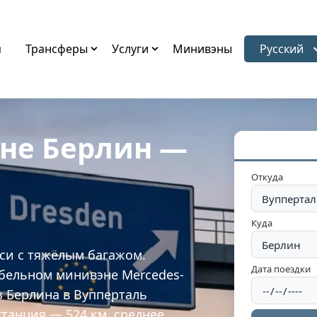
я
Трансферы
Услуги
Минивэны
Русский
Выбрать 
эне Берлин —
Откуда
Куда
кси с тяжёлым багажом.
Дата поездки
бельном минивэне Mercedes-
з Берлина в Вупперталь
станция — 524 км, среднее