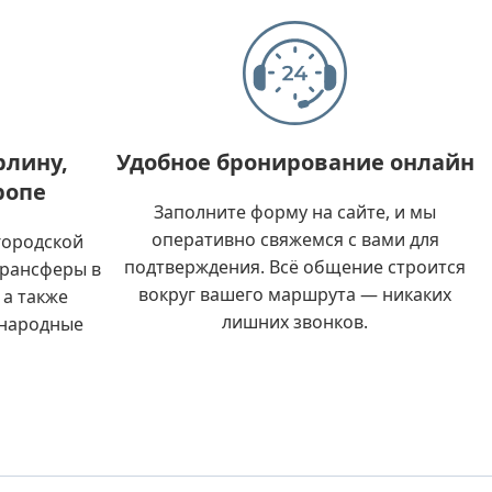
рлину,
Удобное бронирование онлайн
ропе
Заполните форму на сайте, и мы
оперативно свяжемся с вами для
городской
подтверждения. Всё общение строится
трансферы в
вокруг вашего маршрута — никаких
 а также
лишних звонков.
ународные