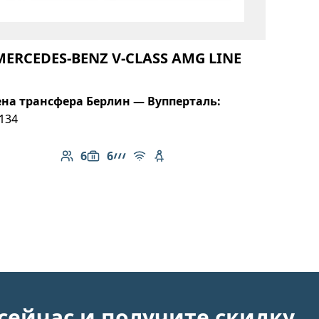
MERCEDES-BENZ V-CLASS AMG LINE
на трансфера Берлин — Вупперталь:
134
6
6
Количество пассажиров: 6
Вместимость багажа: 6
Линейка AMG
Бесплатный Wi-Fi
Детское кресло
сейчас и получите скидку