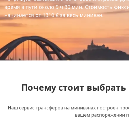
время в пути около 5 ч 30 мин. Стоимость фик
начинается от 1310 € за весь минивэн.
Почему стоит выбрать 
Наш сервис трансферов на минивэнах построен прост
вашем распоряжении п