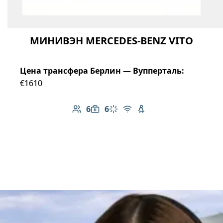
МИНИВЭН MERCEDES-BENZ VITO
Цена трансфера Берлин — Вупперталь:
€1610
6
6
Количество пассажиров: 6
Вместимость багажа: 6
Климат-контроль
Бесплатный Wi-Fi
Детское кресло