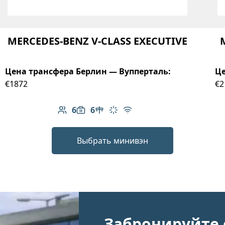
MERCEDES-BENZ V-CLASS EXECUTIVE
Цена трансфера Берлин — Вупперталь:
Це
€1872
€2
6
6
Количество пассажиров: 6
Вместимость багажа: 6
Стол в салоне
Климат-контроль
Бесплатный Wi-Fi
Выбрать минивэн
Забронируйте 