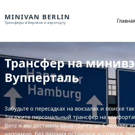
MINIVAN BERLIN
Главна
Трансферы в Берлине и аэропорту
Трансфер на минив
Вупперталь
Забудьте о пересадках на вокзалах и поиске та
Закажите персональный трансфер на комфорта
Benz и мы доставим вашу группу до 6 человек и
напрямую, без лишних остановок и стресса. Ди