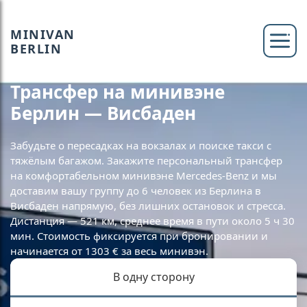
MINIVAN
BERLIN
Трансфер на минивэне
Берлин — Висбаден
Забудьте о пересадках на вокзалах и поиске такси с
тяжёлым багажом. Закажите персональный трансфер
на комфортабельном минивэне Mercedes-Benz и мы
доставим вашу группу до 6 человек из Берлина в
Висбаден напрямую, без лишних остановок и стресса.
Дистанция — 521 км, среднее время в пути около 5 ч 30
мин. Стоимость фиксируется при бронировании и
начинается от 1303 € за весь минивэн.
В одну сторону