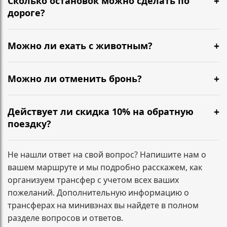
Сколько остановок можно сделать по
подтверждение, детали поездки и контакты
дороге?
водителя.
Можно сделать короткие остановки по пути — кофе,
туалет, размяться. Обычно 1–2 разумные паузы не
Можно ли ехать с животным?
требуют доплат. Если планируются несколько
Да, можно. Сообщите заранее, чтобы мы
длительных остановок или заезд по
подготовили салон и согласовали формат
Можно ли отменить бронь?
дополнительным адресам, лучше указать это при
перевозки.
бронировании — зафиксируем маршрут заранее.
Да. Условия зависят от времени до подачи
минивэна. Напишите нам, и мы сразу подскажем по
Действует ли скидка 10% на обратную
вашему заказу.
поездку?
Да. При бронировании трансфера туда и обратно
скидка 10% на обратный маршрут применяется
Не нашли ответ на свой вопрос? Напишите нам о
автоматически и фиксируется в подтверждении
вашем маршруте и мы подробно расскажем, как
заказа.
организуем трансфер с учетом всех ваших
пожеланий. Дополнительную информацию о
трансферах на минивэнах вы найдете в полном
разделе вопросов и ответов.