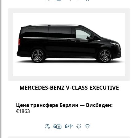
Количество пассажиров: 6
Вместимость багажа: 6
Климат-контроль
Бесплатный Wi-Fi
Детское кресло
MERCEDES-BENZ V-CLASS EXECUTIVE
Цена трансфера Берлин — Висбаден:
€1863
6
6
Количество пассажиров: 6
Вместимость багажа: 6
Стол в салоне
Климат-контроль
Бесплатный Wi-Fi