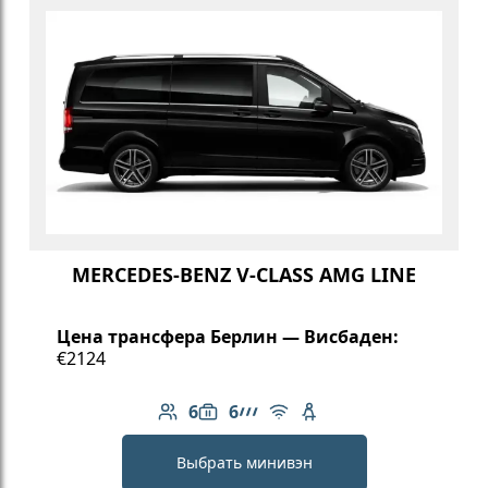
MERCEDES-BENZ V-CLASS AMG LINE
Цена трансфера Берлин — Висбаден:
€2124
6
6
Количество пассажиров: 6
Вместимость багажа: 6
Линейка AMG
Бесплатный Wi-Fi
Детское кресло
Выбрать минивэн