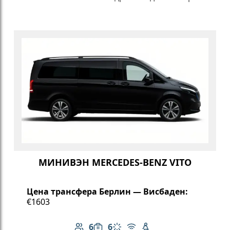
МИНИВЭН MERCEDES-BENZ VITO
Цена трансфера Берлин — Висбаден:
€1603
6
6