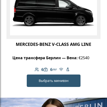
MERCEDES-BENZ V-CLASS AMG LINE
Цена трансфера Берлин — Вена:
€2540
6
6
Количество пассажиров: 6
Вместимость багажа: 6
Линейка AMG
Бесплатный Wi-Fi
Детское кресло
Выбрать минивэн