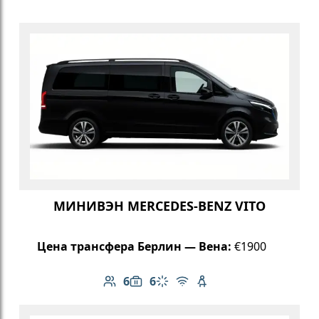
МИНИВЭН MERCEDES-BENZ VITO
Цена трансфера Берлин — Вена:
€1900
6
6
Количество пассажиров: 6
Вместимость багажа: 6
Климат-контроль
Бесплатный Wi-Fi
Детское кресло