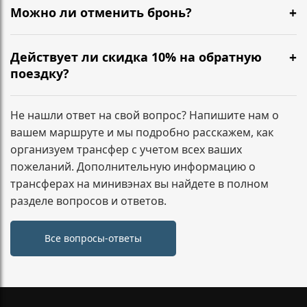
подготовили салон и согласовали формат
Можно ли отменить бронь?
дополнительным адресам, лучше указать это при
перевозки.
бронировании — зафиксируем маршрут заранее.
Да. Условия зависят от времени до подачи
минивэна. Напишите нам, и мы сразу подскажем по
Действует ли скидка 10% на обратную
вашему заказу.
поездку?
Да. При бронировании трансфера туда и обратно
скидка 10% на обратный маршрут применяется
Не нашли ответ на свой вопрос? Напишите нам о
автоматически и фиксируется в подтверждении
вашем маршруте и мы подробно расскажем, как
заказа.
организуем трансфер с учетом всех ваших
пожеланий. Дополнительную информацию о
трансферах на минивэнах вы найдете в полном
разделе вопросов и ответов.
Все вопросы-ответы