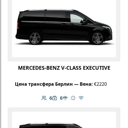
MERCEDES-BENZ V-CLASS EXECUTIVE
Цена трансфера Берлин — Вена:
€2220
6
6
Количество пассажиров: 6
Вместимость багажа: 6
Стол в салоне
Климат-контроль
Бесплатный Wi-Fi