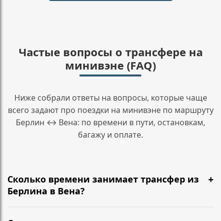
Частые вопросы о трансфере на
минивэне (FAQ)
Ниже собрали ответы на вопросы, которые чаще
всего задают про поездки на минивэне по маршруту
Берлин ↔ Вена: по времени в пути, остановкам,
багажу и оплате.
Сколько времени занимает трансфер из
Берлина в Вена?
Обычно 6 ч 45 мин. Едем по A13, A4 (A) и учитываем
дорожную ситуацию в день поездки.