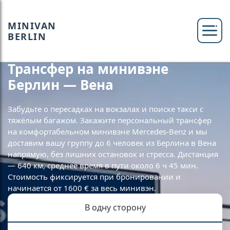
MINIVAN
BERLIN
Трансфер на минивэне
Берлин — Вена
Забудьте о пересадках на вокзалах и поиске такси с
тяжёлым багажом. Закажите персональный трансфер
на комфортабельном минивэне Mercedes-Benz и мы
доставим вашу группу до 6 человек из Берлина в Вена
напрямую, без лишних остановок и стресса. Дистанция
— 640 км, среднее время в пути около 6 ч 45 мин.
Стоимость фиксируется при бронировании и
начинается от 1600 € за весь минивэн.
В одну сторону