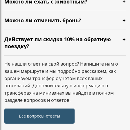
Можно ли ехать с животным?
требуют доплат. Если планируются несколько
Да, можно. Сообщите заранее, чтобы мы
длительных остановок или заезд по
подготовили салон и согласовали формат
Можно ли отменить бронь?
дополнительным адресам, лучше указать это при
перевозки.
бронировании — зафиксируем маршрут заранее.
Да. Условия зависят от времени до подачи
минивэна. Напишите нам, и мы сразу подскажем по
Действует ли скидка 10% на обратную
вашему заказу.
поездку?
Да. При бронировании трансфера туда и обратно
скидка 10% на обратный маршрут применяется
Не нашли ответ на свой вопрос? Напишите нам о
автоматически и фиксируется в подтверждении
вашем маршруте и мы подробно расскажем, как
заказа.
организуем трансфер с учетом всех ваших
пожеланий. Дополнительную информацию о
трансферах на минивэнах вы найдете в полном
разделе вопросов и ответов.
Все вопросы-ответы