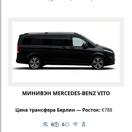
МИНИВЭН MERCEDES-BENZ VITO
Цена трансфера Берлин — Росток:
€788
6
6
Количество пассажиров: 6
Вместимость багажа: 6
Климат-контроль
Бесплатный Wi-Fi
Детское кресло