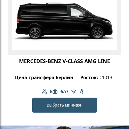
MERCEDES-BENZ V-CLASS AMG LINE
Цена трансфера Берлин — Росток:
€1013
6
6
Количество пассажиров: 6
Вместимость багажа: 6
Линейка AMG
Бесплатный Wi-Fi
Детское кресло
Выбрать минивэн