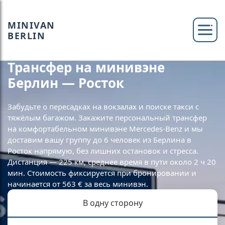
MINIVAN
BERLIN
Трансфер на минивэне
Берлин — Росток
Забудьте о пересадках на вокзалах и поиске такси с
тяжёлым багажом. Закажите персональный трансфер
на комфортабельном минивэне Mercedes-Benz и мы
доставим вашу группу до 6 человек из Берлина в
Росток напрямую, без лишних остановок и стресса.
Дистанция — 225 км, среднее время в пути около 2 ч 20
мин. Стоимость фиксируется при бронировании и
начинается от 563 € за весь минивэн.
В одну сторону