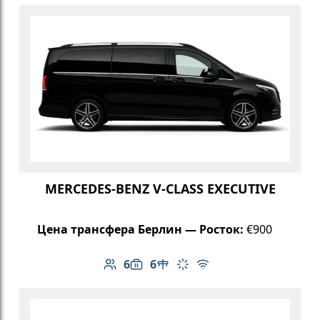
MERCEDES-BENZ V-CLASS EXECUTIVE
Цена трансфера Берлин — Росток:
€900
6
6
Количество пассажиров: 6
Вместимость багажа: 6
Стол в салоне
Климат-контроль
Бесплатный Wi-Fi