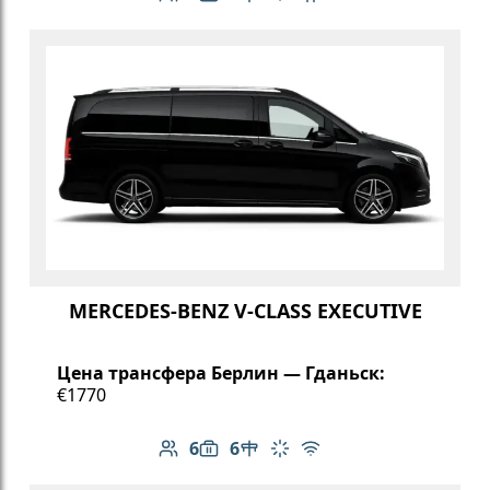
Количество пассажиров: 6
Вместимость багажа: 6
Климат-контроль
Бесплатный Wi-Fi
Детское кресло
MERCEDES-BENZ V-CLASS EXECUTIVE
Цена трансфера Берлин — Гданьск:
€1770
6
6
Количество пассажиров: 6
Вместимость багажа: 6
Стол в салоне
Климат-контроль
Бесплатный Wi-Fi