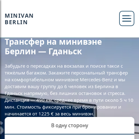
MINIVAN
BERLIN
Трансфер на минивэне
Берлин — Гданьск
Забудьте о пересадках на вокзалах и поиске такси с
тяжёлым багажом. Закажите персональный трансфер
на комфортабельном минивэне Mercedes-Benz и мы
доставим вашу группу до 6 человек из Берлина в
Гданьск напрямую, без лишних остановок и стресса.
Дистанция — 490 км, среднее время в пути около 5 ч 10
мин. Стоимость фиксируется при бронировании и
начинается от 1225 € за весь минивэн.
В одну сторону