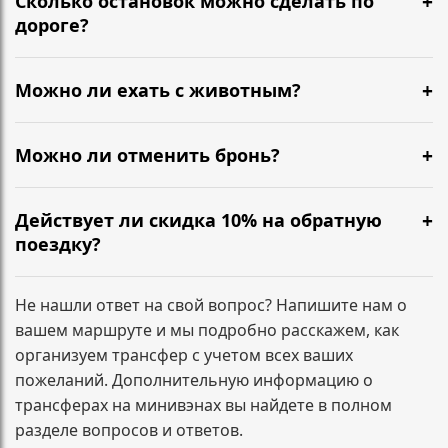
Сколько остановок можно сделать по
подтверждение, детали поездки и контакты
дороге?
водителя.
Можно сделать короткие остановки по пути — кофе,
туалет, размяться. Обычно 1–2 разумные паузы не
Можно ли ехать с животным?
требуют доплат. Если планируются несколько
Да, можно. Сообщите заранее, чтобы мы
длительных остановок или заезд по
подготовили салон и согласовали формат
Можно ли отменить бронь?
дополнительным адресам, лучше указать это при
перевозки.
бронировании — зафиксируем маршрут заранее.
Да. Условия зависят от времени до подачи
минивэна. Напишите нам, и мы сразу подскажем по
Действует ли скидка 10% на обратную
вашему заказу.
поездку?
Да. При бронировании трансфера туда и обратно
скидка 10% на обратный маршрут применяется
Не нашли ответ на свой вопрос? Напишите нам о
автоматически и фиксируется в подтверждении
вашем маршруте и мы подробно расскажем, как
заказа.
организуем трансфер с учетом всех ваших
пожеланий. Дополнительную информацию о
трансферах на минивэнах вы найдете в полном
разделе вопросов и ответов.