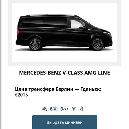
MERCEDES-BENZ V-CLASS AMG LINE
Цена трансфера Берлин — Гданьск:
€2015
6
6
Количество пассажиров: 6
Вместимость багажа: 6
Линейка AMG
Бесплатный Wi-Fi
Детское кресло
Выбрать минивэн