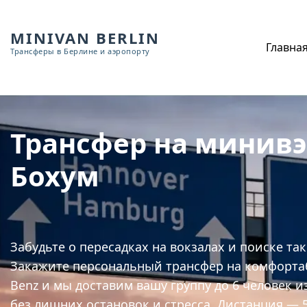
MINIVAN BERLIN
Главна
Трансферы в Берлине и аэропорту
Трансфер на минив
Бохум
Забудьте о пересадках на вокзалах и поиске та
Закажите персональный трансфер на комфорта
Benz и мы доставим вашу группу до 6 человек и
без лишних остановок и стресса. Дистанция — 5