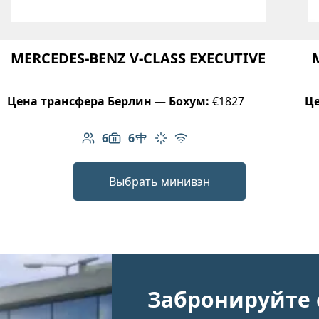
MERCEDES-BENZ V-CLASS EXECUTIVE
Цена трансфера Берлин — Бохум:
€1827
Це
6
6
Количество пассажиров: 6
Вместимость багажа: 6
Стол в салоне
Климат-контроль
Бесплатный Wi-Fi
Выбрать минивэн
Забронируйте 