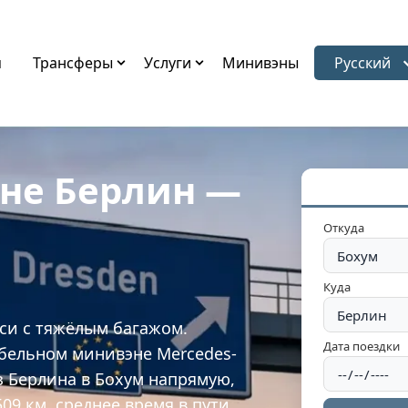
я
Трансферы
Услуги
Минивэны
Русский
Выбрать 
эне Берлин —
Откуда
Куда
кси с тяжёлым багажом.
Дата поездки
бельном минивэне Mercedes-
з Берлина в Бохум напрямую,
09 км, среднее время в пути