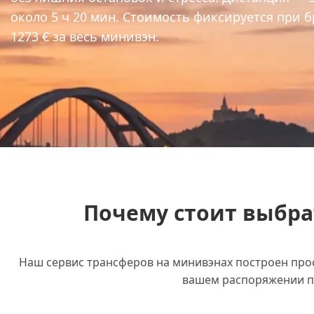
около 5 ч 20 мин. Стоимость фиксируется при 
1273 € за весь минивэн.
Почему стоит выбра
Наш сервис трансферов на минивэнах построен прост
вашем распоряжении п