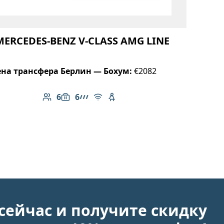
MERCEDES-BENZ V-CLASS AMG LINE
на трансфера Берлин — Бохум:
€2082
6
6
Количество пассажиров: 6
Вместимость багажа: 6
Линейка AMG
Бесплатный Wi-Fi
Детское кресло
сейчас и получите скидку