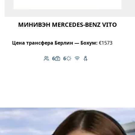
МИНИВЭН MERCEDES-BENZ VITO
Цена трансфера Берлин — Бохум:
€1573
6
6
Количество пассажиров: 6
Вместимость багажа: 6
Климат-контроль
Бесплатный Wi-Fi
Детское кресло