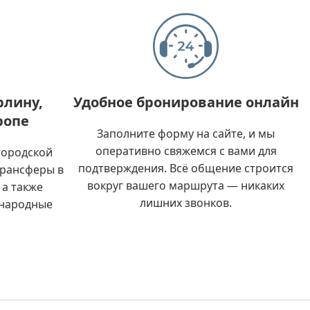
рлину,
Удобное бронирование онлайн
ропе
Заполните форму на сайте, и мы
оперативно свяжемся с вами для
городской
подтверждения. Всё общение строится
трансферы в
вокруг вашего маршрута — никаких
 а также
лишних звонков.
ународные