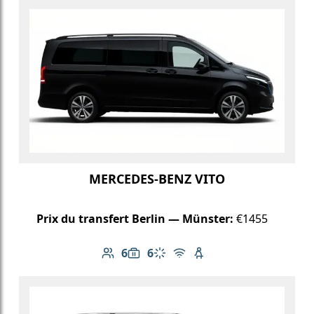
MERCEDES-BENZ VITO
Prix du transfert Berlin — Münster:
€1455
6
6
Nombre de passagers: 6
Capacité des bagages: 6
Climatisation
Wi-Fi gratuit
Siège enfant disponib