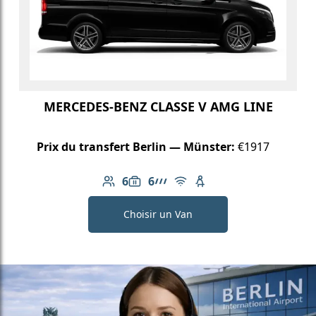
MERCEDES-BENZ CLASSE V AMG LINE
Prix du transfert Berlin — Münster:
€1917
6
6
Nombre de passagers: 6
Capacité des bagages: 6
Ligne AMG
Wi-Fi gratuit
Siège enfant disponib
Choisir un Van