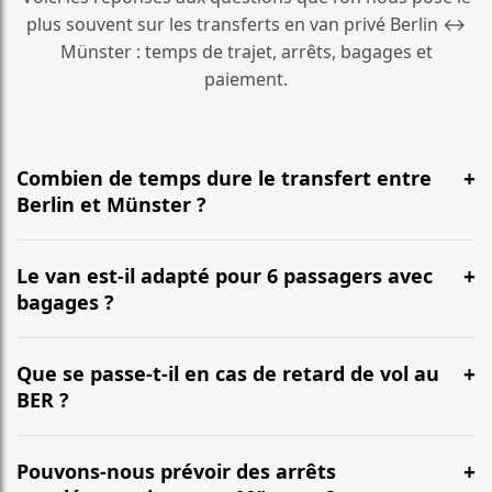
plus souvent sur les transferts en van privé Berlin ↔
Münster : temps de trajet, arrêts, bagages et
paiement.
Combien de temps dure le transfert entre
Berlin et Münster ?
En général, la durée est d’environ 4 Std. 50 Min. pour
une distance d’environ 462 km. L’itinéraire emprunte le
Le van est-il adapté pour 6 passagers avec
plus souvent l’autoroute et peut varier selon le trafic.
bagages ?
Oui. Nos vans (Mercedes Classe V, VW Multivan) sont
conçus pour accueillir confortablement jusqu’à 6
Que se passe-t-il en cas de retard de vol au
passagers, avec une capacité habituelle de 6 à 7
BER ?
grandes valises selon la configuration.
Nous suivons votre vol en temps réel. Votre chauffeur
ajuste l’heure de prise en charge, sans frais
Pouvons-nous prévoir des arrêts
supplémentaires pour les retards habituels.