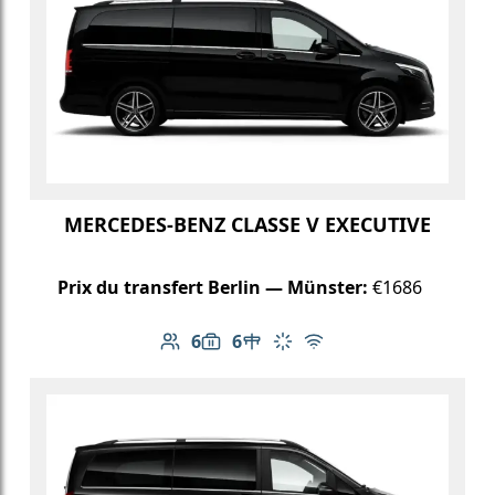
MERCEDES-BENZ CLASSE V EXECUTIVE
Prix du transfert Berlin — Münster:
€1686
6
6
Nombre de passagers: 6
Capacité des bagages: 6
Table dans le véhicule
Climatisation
Wi-Fi gratuit