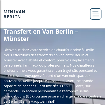
MINIVAN
BERLIN
Transfert en Van Berlin –
Münster
Bienvenue chez votre service de chauffeur privé à Berlin.
Nous effectuons des transferts en van entre Berlin et
Münster avec fiabilité et confort, pour vos déplacements
personnels, familiaux ou professionnels. Nos chauffeurs
professionnels vous garantissent un trajet sûr, ponctuel et
discret. Vous voyagerez à bord d’un van noir spacieux
pouvant accueillir jusqu’à 6 passagers, avec une grande
capacité de bagages. Tarif fixe dès 1155 € — avec, sur
demande, un accueil personnalisé à l’aéroport Berlin-
Brandebourg (BER) ou une prise en charge à la gare centrale
de Berlin (Berlin Hauptbahnhof).