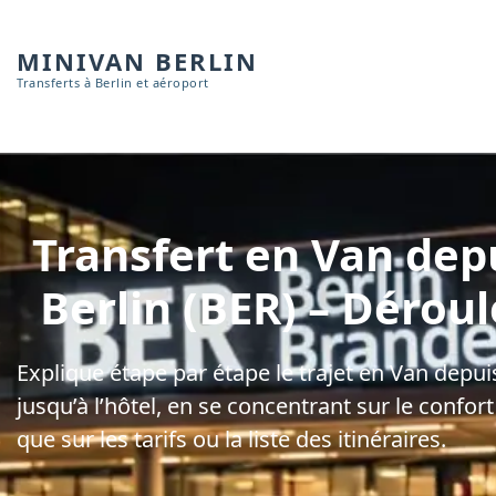
MINIVAN BERLIN
Transferts à Berlin et aéroport
Transfert en Van depu
Berlin (BER) – Dérou
Explique étape par étape le trajet en Van depui
jusqu’à l’hôtel, en se concentrant sur le confor
que sur les tarifs ou la liste des itinéraires.