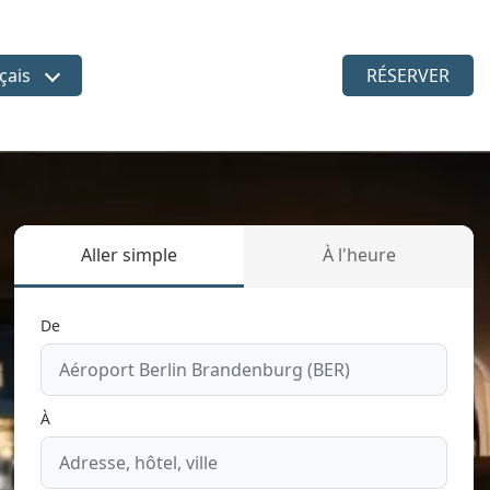
çais
RÉSERVER
sir la langue
Aller simple
À l'heure
De
À