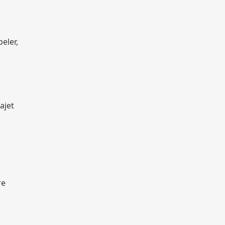
eler,
ajet
re