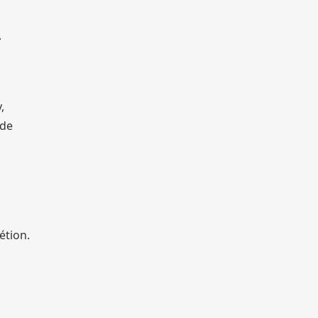
.
,
 de
étion.