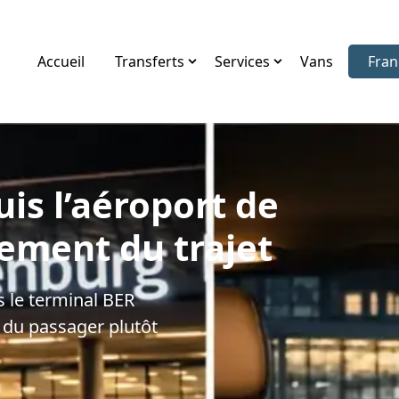
Accueil
Transferts
Services
Vans
Fran
Choi
is l’aéroport de
lement du trajet
s le terminal BER
t du passager plutôt