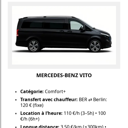
MERCEDES-BENZ VITO
Catégorie:
Comfort+
Transfert avec chauffeur:
BER ⇄ Berlin:
120 € (fixe)
Location à l’heure:
110 €/h (3–5h) • 100
€/h (6h+)
Longue distance:
3,50 €/km (≤300km) •