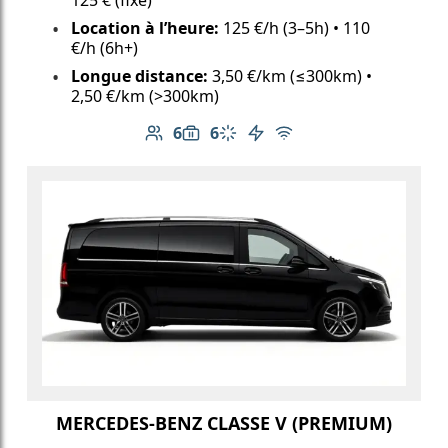
Location à l’heure:
125 €/h (3–5h) • 110
€/h (6h+)
Longue distance:
3,50 €/km (≤300km) •
2,50 €/km (>300km)
6
6
Nombre de passagers: 6
Capacité des bagages: 6
Climatisation
Véhicule électrique
Wi-Fi gratuit
MERCEDES-BENZ CLASSE V (PREMIUM)