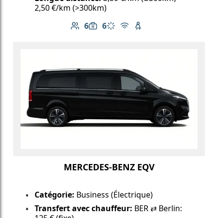
2,50 €/km (>300km)
6
6
Nombre de passagers: 6
Capacité des bagages: 6
Climatisation
Wi-Fi gratuit
Siège enfant disponib
MERCEDES-BENZ EQV
Catégorie:
Business (Électrique)
Transfert avec chauffeur:
BER ⇄ Berlin:
125 € (fixe)