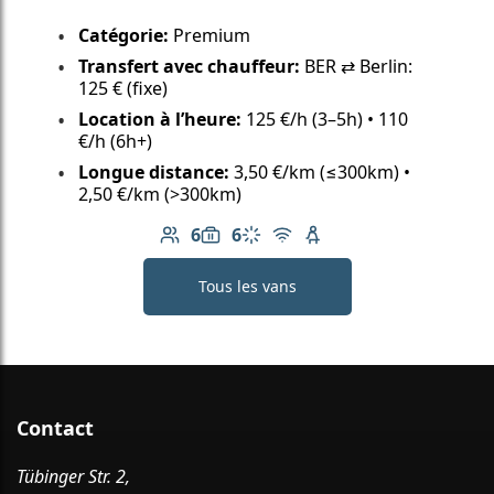
Catégorie:
Premium
Transfert avec chauffeur:
BER ⇄ Berlin:
125 € (fixe)
Location à l’heure:
125 €/h (3–5h) • 110
€/h (6h+)
Longue distance:
3,50 €/km (≤300km) •
2,50 €/km (>300km)
6
6
Nombre de passagers: 6
Capacité des bagages: 6
Climatisation
Wi-Fi gratuit
Siège enfant disponib
Tous les vans
Contact
Tübinger Str. 2,