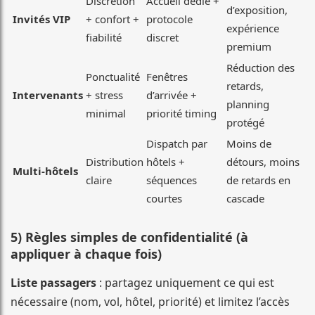
Discrétion
Accueil dédié +
d’exposition,
Invités VIP
+ confort +
protocole
expérience
fiabilité
discret
premium
Réduction des
Ponctualité
Fenêtres
retards,
Intervenants
+ stress
d’arrivée +
planning
minimal
priorité timing
protégé
Dispatch par
Moins de
Distribution
hôtels +
détours, moins
Multi-hôtels
claire
séquences
de retards en
courtes
cascade
5) Règles simples de confidentialité (à
appliquer à chaque fois)
Liste passagers
: partagez uniquement ce qui est
nécessaire (nom, vol, hôtel, priorité) et limitez l’accès