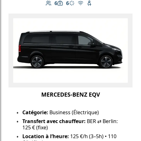
6
6
Nombre de passagers: 6
Capacité des bagages: 6
Climatisation
Wi-Fi gratuit
Siège enfant disponib
MERCEDES-BENZ EQV
Catégorie:
Business (Électrique)
Transfert avec chauffeur:
BER ⇄ Berlin:
125 € (fixe)
Location à l’heure:
125 €/h (3–5h) • 110