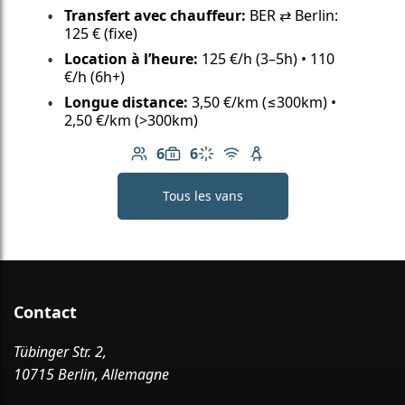
Transfert avec chauffeur:
BER ⇄ Berlin:
125 € (fixe)
Location à l’heure:
125 €/h (3–5h) • 110
€/h (6h+)
Longue distance:
3,50 €/km (≤300km) •
2,50 €/km (>300km)
6
6
Nombre de passagers: 6
Capacité des bagages: 6
Climatisation
Wi-Fi gratuit
Siège enfant disponib
Tous les vans
Contact
Tübinger Str. 2,
10715 Berlin, Allemagne