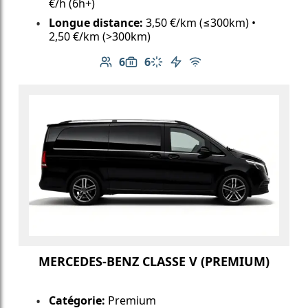
€/h (6h+)
Longue distance:
3,50 €/km (≤300km) •
2,50 €/km (>300km)
6
6
Nombre de passagers: 6
Capacité des bagages: 6
Climatisation
Véhicule électrique
Wi-Fi gratuit
MERCEDES-BENZ CLASSE V (PREMIUM)
Catégorie:
Premium