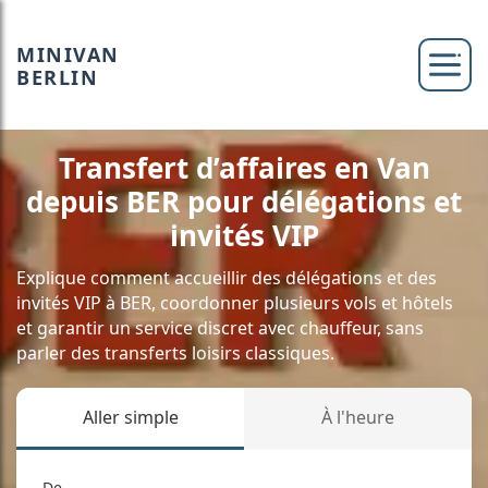
MINIVAN
BERLIN
Transfert d’affaires en Van
depuis BER pour délégations et
invités VIP
Explique comment accueillir des délégations et des
invités VIP à BER, coordonner plusieurs vols et hôtels
et garantir un service discret avec chauffeur, sans
parler des transferts loisirs classiques.
Aller simple
À l'heure
De