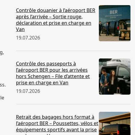
Contrôle douanier à l’aéroport BER
après l’arrivée – Sortie rouge,
déclaration et prise en charge en
Van
19.07.2026
g,
Contrôle des passeports à
l’aéroport BER pour les arrivées
hors Schengen – File d’attente et
prise en charge en Van
ss.
19.07.2026
le
Retrait des bagages hors format à
l’aéroport BER – Poussettes, vélos et
équipements sportifs avant la prise