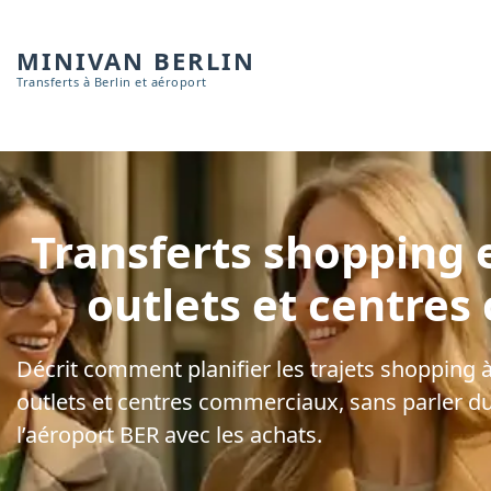
MINIVAN BERLIN
Transferts à Berlin et aéroport
Transferts shopping e
outlets et centre
Décrit comment planifier les trajets shopping à
outlets et centres commerciaux, sans parler du 
l’aéroport BER avec les achats.