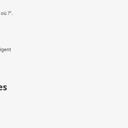
où ?”.
ligent
es