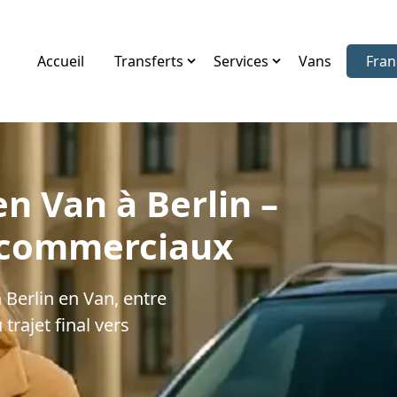
Accueil
Transferts
Services
Vans
Fran
Choi
n Van à Berlin –
s commerciaux
 Berlin en Van, entre
trajet final vers