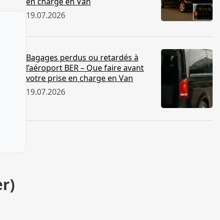
en charge en Van
19.07.2026
Bagages perdus ou retardés à
l’aéroport BER – Que faire avant
votre prise en charge en Van
19.07.2026
r)