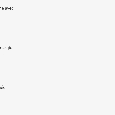
he avec
nergie.
le
née