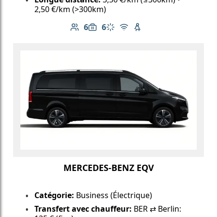
2,50 €/km (>300km)
6
6
Nombre de passagers: 6
Capacité des bagages: 6
Climatisation
Wi-Fi gratuit
Siège enfant disponib
MERCEDES-BENZ EQV
Catégorie:
Business (Électrique)
Transfert avec chauffeur:
BER ⇄ Berlin: