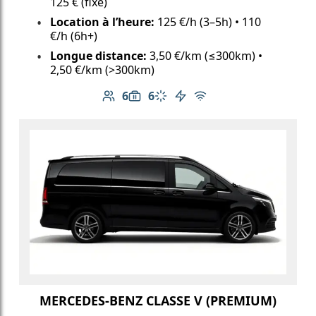
125 € (fixe)
Location à l’heure:
125 €/h (3–5h) • 110
€/h (6h+)
Longue distance:
3,50 €/km (≤300km) •
2,50 €/km (>300km)
6
6
Nombre de passagers: 6
Capacité des bagages: 6
Climatisation
Véhicule électrique
Wi-Fi gratuit
MERCEDES-BENZ CLASSE V (PREMIUM)