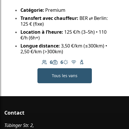
Catégorie:
Premium
Transfert avec chauffeur:
BER ⇄ Berlin:
125 € (fixe)
Location à l’heure:
125 €/h (3–5h) • 110
€/h (6h+)
Longue distance:
3,50 €/km (≤300km) •
2,50 €/km (>300km)
6
6
Nombre de passagers: 6
Capacité des bagages: 6
Climatisation
Wi-Fi gratuit
Siège enfant disponib
Tous les vans
Contact
Tübinger Str. 2,