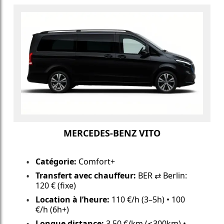
MERCEDES-BENZ VITO
Catégorie:
Comfort+
Transfert avec chauffeur:
BER ⇄ Berlin:
120 € (fixe)
Location à l’heure:
110 €/h (3–5h) • 100
€/h (6h+)
Longue distance:
3,50 €/km (≤300km) •