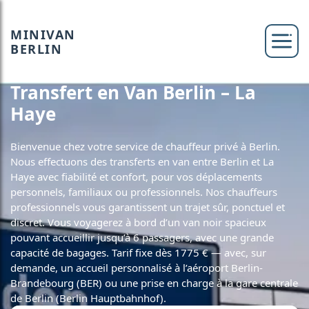
MINIVAN
BERLIN
Transfert en Van Berlin – La
Haye
Bienvenue chez votre service de chauffeur privé à Berlin.
Nous effectuons des transferts en van entre Berlin et La
Haye avec fiabilité et confort, pour vos déplacements
personnels, familiaux ou professionnels. Nos chauffeurs
professionnels vous garantissent un trajet sûr, ponctuel et
discret. Vous voyagerez à bord d’un van noir spacieux
pouvant accueillir jusqu’à 6 passagers, avec une grande
capacité de bagages. Tarif fixe dès 1775 € — avec, sur
demande, un accueil personnalisé à l’aéroport Berlin-
Brandebourg (BER) ou une prise en charge à la gare centrale
de Berlin (Berlin Hauptbahnhof).