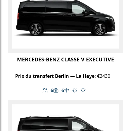
MERCEDES-BENZ CLASSE V EXECUTIVE
Prix du transfert Berlin — La Haye:
€2430
6
6
Nombre de passagers: 6
Capacité des bagages: 6
Table dans le véhicule
Climatisation
Wi-Fi gratuit