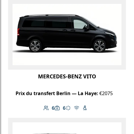
MERCEDES-BENZ VITO
Prix du transfert Berlin — La Haye:
€2075
6
6
Nombre de passagers: 6
Capacité des bagages: 6
Climatisation
Wi-Fi gratuit
Siège enfant disponib