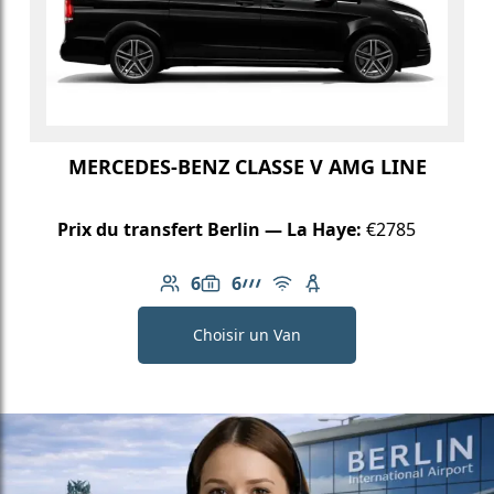
MERCEDES-BENZ CLASSE V AMG LINE
Prix du transfert Berlin — La Haye:
€2785
6
6
Nombre de passagers: 6
Capacité des bagages: 6
Ligne AMG
Wi-Fi gratuit
Siège enfant disponib
Choisir un Van