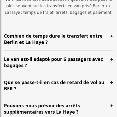
plus souvent sur les transferts en van privé Berlin ↔
La Haye : temps de trajet, arrêts, bagages et paiement.
Combien de temps dure le transfert entre
Berlin et La Haye ?
En général, la durée est d’environ 7 h 20 min pour une
distance d’environ 710 km. L’itinéraire emprunte le plus
Le van est-il adapté pour 6 passagers avec
souvent l’autoroute et peut varier selon le trafic.
bagages ?
Oui. Nos vans (Mercedes Classe V, VW Multivan) sont
conçus pour accueillir confortablement jusqu’à 6
Que se passe-t-il en cas de retard de vol au
passagers, avec une capacité habituelle de 6 à 7
BER ?
grandes valises selon la configuration.
Nous suivons votre vol en temps réel. Votre chauffeur
ajuste l’heure de prise en charge, sans frais
Pouvons-nous prévoir des arrêts
supplémentaires pour les retards habituels.
supplémentaires vers La Haye ?