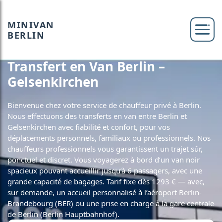
MINIVAN
BERLIN
Transfert en Van Berlin –
Gelsenkirchen
Bienvenue chez votre service de chauffeur privé à Berlin.
Nous effectuons des transferts en van entre Berlin et
Gelsenkirchen avec fiabilité et confort, pour vos
déplacements personnels, familiaux ou professionnels. Nos
chauffeurs professionnels vous garantissent un trajet sûr,
ponctuel et discret. Vous voyagerez à bord d’un van noir
spacieux pouvant accueillir jusqu’à 6 passagers, avec une
grande capacité de bagages. Tarif fixe dès 1293 € — avec,
sur demande, un accueil personnalisé à l’aéroport Berlin-
Brandebourg (BER) ou une prise en charge à la gare centrale
de Berlin (Berlin Hauptbahnhof).