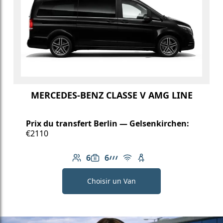
MERCEDES-BENZ CLASSE V AMG LINE
Prix du transfert Berlin — Gelsenkirchen:
€2110
6
6
Nombre de passagers: 6
Capacité des bagages: 6
Ligne AMG
Wi-Fi gratuit
Siège enfant disponib
Choisir un Van