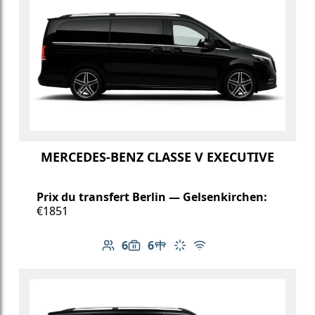
MERCEDES-BENZ CLASSE V EXECUTIVE
Prix du transfert Berlin — Gelsenkirchen:
€1851
6
6
Nombre de passagers: 6
Capacité des bagages: 6
Table dans le véhicule
Climatisation
Wi-Fi gratuit