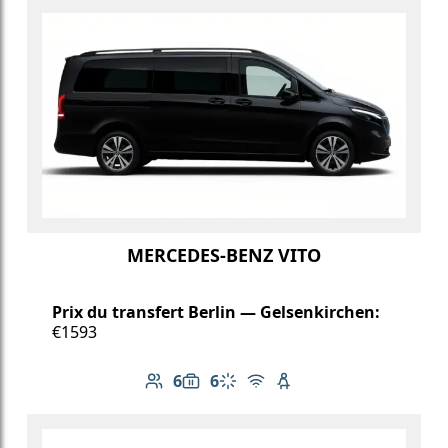
MERCEDES-BENZ VITO
Prix du transfert Berlin — Gelsenkirchen:
€1593
6
6
Nombre de passagers: 6
Capacité des bagages: 6
Climatisation
Wi-Fi gratuit
Siège enfant disponib