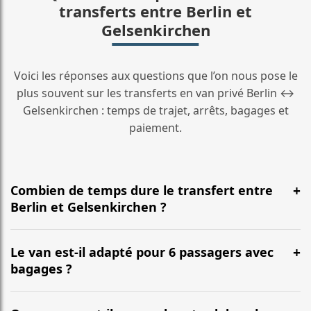
transferts entre Berlin et
Gelsenkirchen
Voici les réponses aux questions que l’on nous pose le
plus souvent sur les transferts en van privé Berlin ↔
Gelsenkirchen : temps de trajet, arrêts, bagages et
paiement.
Combien de temps dure le transfert entre
Berlin et Gelsenkirchen ?
En général, la durée est d’environ 5 Std. 25 Min. pour
une distance d’environ 517 km. L’itinéraire emprunte le
Le van est-il adapté pour 6 passagers avec
plus souvent l’autoroute et peut varier selon le trafic.
bagages ?
Oui. Nos vans (Mercedes Classe V, VW Multivan) sont
conçus pour accueillir confortablement jusqu’à 6