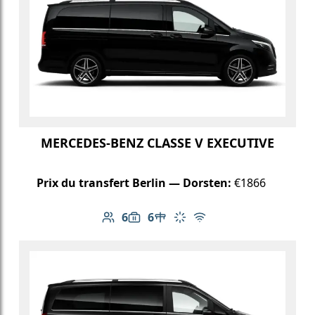
MERCEDES-BENZ CLASSE V EXECUTIVE
Prix du transfert Berlin — Dorsten:
€1866
6
6
Nombre de passagers: 6
Capacité des bagages: 6
Table dans le véhicule
Climatisation
Wi-Fi gratuit