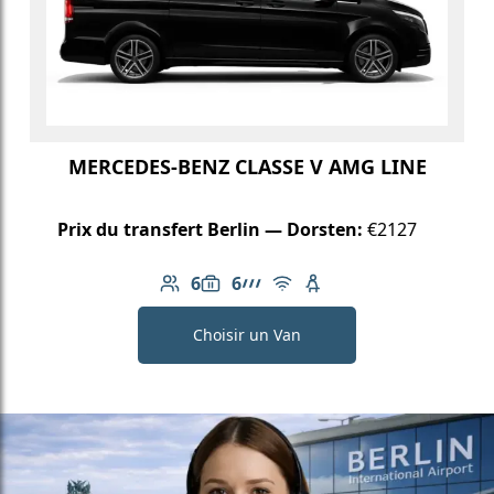
MERCEDES-BENZ CLASSE V AMG LINE
Prix du transfert Berlin — Dorsten:
€2127
6
6
Nombre de passagers: 6
Capacité des bagages: 6
Ligne AMG
Wi-Fi gratuit
Siège enfant disponib
Choisir un Van