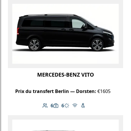
MERCEDES-BENZ VITO
Prix du transfert Berlin — Dorsten:
€1605
6
6
Nombre de passagers: 6
Capacité des bagages: 6
Climatisation
Wi-Fi gratuit
Siège enfant disponib