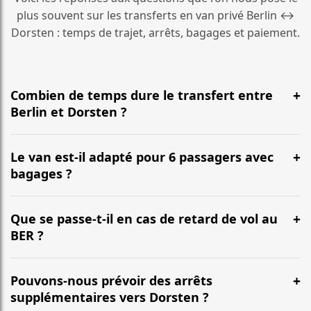
plus souvent sur les transferts en van privé Berlin ↔
Dorsten : temps de trajet, arrêts, bagages et paiement.
Combien de temps dure le transfert entre
Berlin et Dorsten ?
En général, la durée est d’environ 5 Std. 30 Min. pour
une distance d’environ 522 km. L’itinéraire emprunte le
Le van est-il adapté pour 6 passagers avec
plus souvent l’autoroute et peut varier selon le trafic.
bagages ?
Oui. Nos vans (Mercedes Classe V, VW Multivan) sont
conçus pour accueillir confortablement jusqu’à 6
Que se passe-t-il en cas de retard de vol au
passagers, avec une capacité habituelle de 6 à 7
BER ?
grandes valises selon la configuration.
Nous suivons votre vol en temps réel. Votre chauffeur
ajuste l’heure de prise en charge, sans frais
Pouvons-nous prévoir des arrêts
supplémentaires pour les retards habituels.
supplémentaires vers Dorsten ?