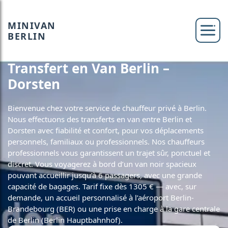
MINIVAN
BERLIN
Transfert en Van Berlin –
Dorsten
Bienvenue chez votre service de chauffeur privé à Berlin.
Nous effectuons des transferts en van entre Berlin et
Dorsten avec fiabilité et confort, pour vos déplacements
personnels, familiaux ou professionnels. Nos chauffeurs
professionnels vous garantissent un trajet sûr, ponctuel et
discret. Vous voyagerez à bord d’un van noir spacieux
pouvant accueillir jusqu’à 6 passagers, avec une grande
capacité de bagages. Tarif fixe dès 1305 € — avec, sur
demande, un accueil personnalisé à l’aéroport Berlin-
Brandebourg (BER) ou une prise en charge à la gare centrale
de Berlin (Berlin Hauptbahnhof).