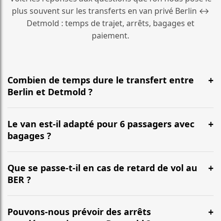
plus souvent sur les transferts en van privé Berlin ↔
Detmold : temps de trajet, arrêts, bagages et
paiement.
Combien de temps dure le transfert entre
Berlin et Detmold ?
En général, la durée est d’environ 3 Std. 50 Min. pour
une distance d’environ 366 km. L’itinéraire emprunte le
Le van est-il adapté pour 6 passagers avec
plus souvent l’autoroute et peut varier selon le trafic.
bagages ?
Oui. Nos vans (Mercedes Classe V, VW Multivan) sont
conçus pour accueillir confortablement jusqu’à 6
Que se passe-t-il en cas de retard de vol au
passagers, avec une capacité habituelle de 6 à 7
BER ?
grandes valises selon la configuration.
Nous suivons votre vol en temps réel. Votre chauffeur
ajuste l’heure de prise en charge, sans frais
Pouvons-nous prévoir des arrêts
supplémentaires pour les retards habituels.