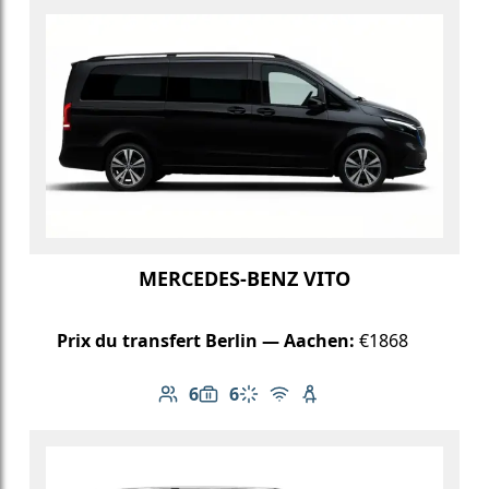
MERCEDES-BENZ VITO
Prix du transfert Berlin — Aachen:
€1868
6
6
Nombre de passagers: 6
Capacité des bagages: 6
Climatisation
Wi-Fi gratuit
Siège enfant disponib