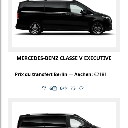
MERCEDES-BENZ CLASSE V EXECUTIVE
Prix du transfert Berlin — Aachen:
€2181
6
6
Nombre de passagers: 6
Capacité des bagages: 6
Table dans le véhicule
Climatisation
Wi-Fi gratuit