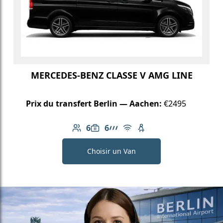
MERCEDES-BENZ CLASSE V AMG LINE
Prix du transfert Berlin — Aachen:
€2495
6
6
Nombre de passagers: 6
Capacité des bagages: 6
Ligne AMG
Wi-Fi gratuit
Siège enfant disponib
Choisir un Van