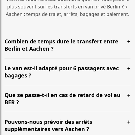
plus souvent sur les transferts en van privé Berlin ↔
Aachen : temps de trajet, arrêts, bagages et paiement.
Combien de temps dure le transfert entre
Berlin et Aachen ?
En général, la durée est d’environ 6 Std. 35 Min. pour
une distance d’environ 627 km. L’itinéraire emprunte le
Le van est-il adapté pour 6 passagers avec
plus souvent l’autoroute et peut varier selon le trafic.
bagages ?
Oui. Nos vans (Mercedes Classe V, VW Multivan) sont
conçus pour accueillir confortablement jusqu’à 6
Que se passe-t-il en cas de retard de vol au
passagers, avec une capacité habituelle de 6 à 7
BER ?
grandes valises selon la configuration.
Nous suivons votre vol en temps réel. Votre chauffeur
ajuste l’heure de prise en charge, sans frais
Pouvons-nous prévoir des arrêts
supplémentaires pour les retards habituels.
supplémentaires vers Aachen ?