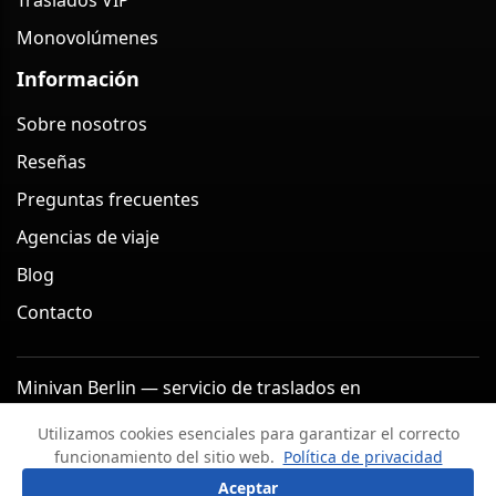
Traslados VIP
Monovolúmenes
Información
Sobre nosotros
Reseñas
Preguntas frecuentes
Agencias de viaje
Blog
Contacto
Minivan Berlin — servicio de traslados en
monovolumen en Berlín (Alemania) 2026
Utilizamos cookies esenciales para garantizar el correcto
Aviso legal
Política de privacidad
funcionamiento del sitio web.
Política de privacidad
Términos y condiciones
Política de cancelación
?
Hacer una pregunta
Aceptar