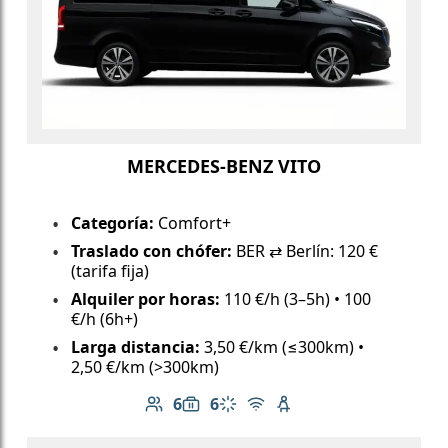
MERCEDES-BENZ VITO
Categoría:
Comfort+
Traslado con chófer:
BER ⇄ Berlín: 120 €
(tarifa fija)
Alquiler por horas:
110 €/h (3–5h) • 100
€/h (6h+)
Larga distancia:
3,50 €/km (≤300km) •
2,50 €/km (>300km)
6
6
Número de pasajeros: 6
Capacidad de equipaje: 6
Aire acondicionado
Wi-Fi gratuito
Asiento infantil dispo