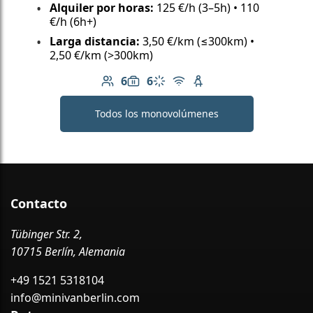
Alquiler por horas:
125 €/h (3–5h) • 110
€/h (6h+)
Larga distancia:
3,50 €/km (≤300km) •
2,50 €/km (>300km)
6
6
Número de pasajeros: 6
Capacidad de equipaje: 6
Aire acondicionado
Wi-Fi gratuito
Asiento infantil dispo
Todos los monovolúmenes
Contacto
Tübinger Str. 2,
10715 Berlín, Alemania
+49 1521 5318104
info@minivanberlin.com