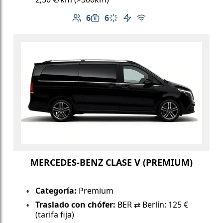
6
6
Número de pasajeros: 6
Capacidad de equipaje: 6
Aire acondicionado
Vehículo eléctrico
Wi-Fi gratuito
MERCEDES-BENZ CLASE V (PREMIUM)
Categoría:
Premium
Traslado con chófer:
BER ⇄ Berlín: 125 €
(tarifa fija)