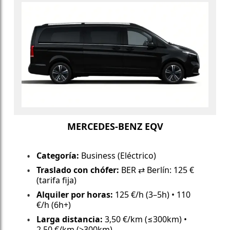
MERCEDES-BENZ EQV
Categoría:
Business (Eléctrico)
Traslado con chófer:
BER ⇄ Berlín: 125 €
(tarifa fija)
Alquiler por horas:
125 €/h (3–5h) • 110
€/h (6h+)
Larga distancia:
3,50 €/km (≤300km) •
2,50 €/km (>300km)