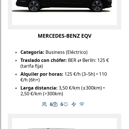
MERCEDES-BENZ EQV
Categoría:
Business (Eléctrico)
Traslado con chófer:
BER ⇄ Berlín: 125 €
(tarifa fija)
Alquiler por horas:
125 €/h (3–5h) • 110
€/h (6h+)
Larga distancia:
3,50 €/km (≤300km) •
2,50 €/km (>300km)
6
6
Número de pasajeros: 6
Capacidad de equipaje: 6
Aire acondicionado
Vehículo eléctrico
Wi-Fi gratuito