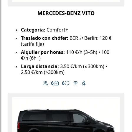
MERCEDES-BENZ VITO
Categoría:
Comfort+
Traslado con chófer:
BER ⇄ Berlín: 120 €
(tarifa fija)
Alquiler por horas:
110 €/h (3–5h) • 100
€/h (6h+)
Larga distancia:
3,50 €/km (≤300km) •
2,50 €/km (>300km)
6
6
Número de pasajeros: 6
Capacidad de equipaje: 6
Aire acondicionado
Wi-Fi gratuito
Asiento infantil dispo