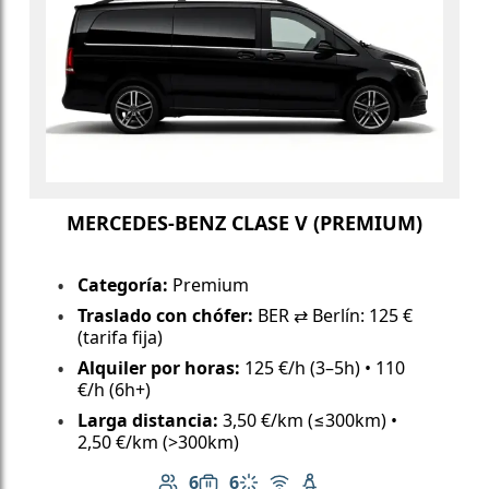
MERCEDES-BENZ CLASE V (PREMIUM)
Categoría:
Premium
Traslado con chófer:
BER ⇄ Berlín: 125 €
(tarifa fija)
Alquiler por horas:
125 €/h (3–5h) • 110
€/h (6h+)
Larga distancia:
3,50 €/km (≤300km) •
2,50 €/km (>300km)
6
6