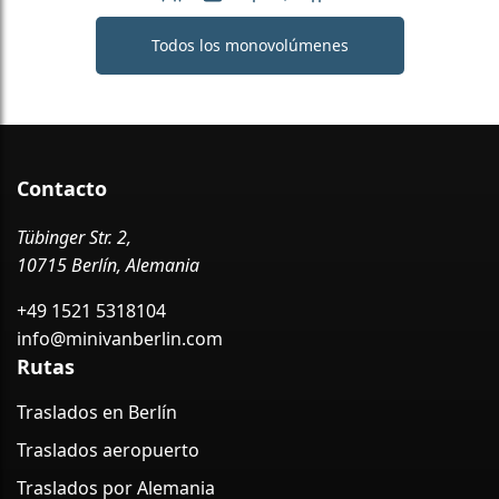
Número de pasajeros: 6
Capacidad de equipaje: 6
Aire acondicionado
Wi-Fi gratuito
Asiento infantil dispo
Todos los monovolúmenes
Contacto
Tübinger Str. 2,
10715 Berlín, Alemania
+49 1521 5318104
info@minivanberlin.com
Rutas
Traslados en Berlín
Traslados aeropuerto
Traslados por Alemania