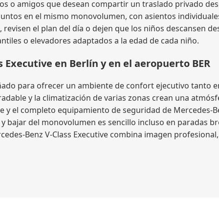
vos o amigos que desean compartir un traslado privado desd
n juntos en el mismo monovolumen, con asientos individuales
 revisen el plan del día o dejen que los niños descansen des
antiles o elevadores adaptados a la edad de cada niño.
 Executive en Berlín y en el aeropuerto BER
eñado para ofrecer un ambiente de confort ejecutivo tanto e
radable y la climatización de varias zonas crean una atmósf
le y el completo equipamiento de seguridad de Mercedes-Be
r y bajar del monovolumen es sencillo incluso en paradas bre
ercedes-Benz V-Class Executive combina imagen profesional, 