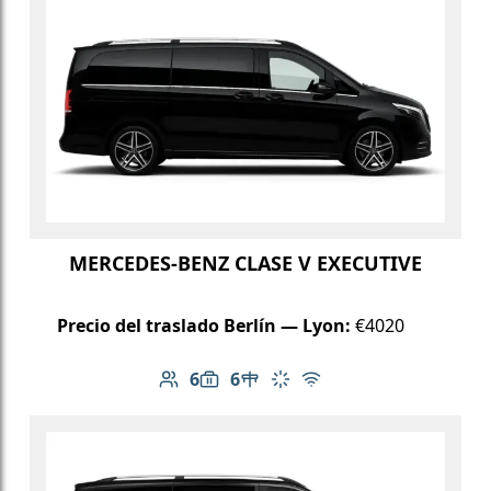
MERCEDES-BENZ CLASE V EXECUTIVE
Precio del traslado Berlín — Lyon:
€4020
6
6
Número de pasajeros: 6
Capacidad de equipaje: 6
Mesa en el vehículo
Aire acondicionado
Wi-Fi gratuito