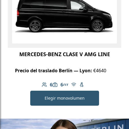
MERCEDES-BENZ CLASE V AMG LINE
Precio del traslado Berlín — Lyon:
€4640
6
6
Número de pasajeros: 6
Capacidad de equipaje: 6
Línea AMG
Wi-Fi gratuito
Asiento infantil dispo
Elegir monovolumen