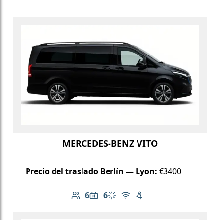
MERCEDES-BENZ VITO
Precio del traslado Berlín — Lyon:
€3400
6
6
Número de pasajeros: 6
Capacidad de equipaje: 6
Aire acondicionado
Wi-Fi gratuito
Asiento infantil dispo