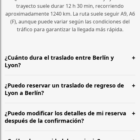
trayecto suele durar 12 h 30 min, recorriendo
aproximadamente 1240 km. La ruta suele seguir A9, A6
(F), aunque puede variar según las condiciones del
tráfico para garantizar la llegada más rápida.
¿Cuánto dura el traslado entre Berlín y
Lyon?
¿Cuánto dura el traslado entre Berlín y Lyon? El
trayecto suele durar 12 h 30 min, recorriendo
¿Puedo reservar un traslado de regreso de
aproximadamente 1240 km. La ruta suele seguir A9, A6
Lyon a Berlín?
(F), aunque puede variar según las condiciones del
Sí, operamos las 24 horas del día, los 7 días de la
tráfico para garantizar la llegada más rápida.
semana, en ambos sentidos. Recomendamos salir al
¿Puedo modificar los detalles de mi reserva
menos 5 o 6 horas antes de su vuelo para garantizar
después de la confirmación?
una facturación sin estrés en BER.
Sí, puede modificar los detalles de su reserva hasta 24
horas antes de su traslado. Contáctenos por