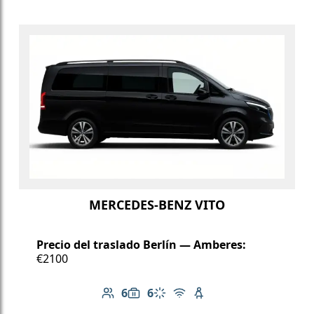
MERCEDES-BENZ VITO
Precio del traslado Berlín — Amberes:
€2100
6
6
Número de pasajeros: 6
Capacidad de equipaje: 6
Aire acondicionado
Wi-Fi gratuito
Asiento infantil dispo