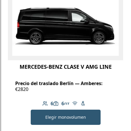
MERCEDES-BENZ CLASE V AMG LINE
Precio del traslado Berlín — Amberes:
€2820
6
6
Número de pasajeros: 6
Capacidad de equipaje: 6
Línea AMG
Wi-Fi gratuito
Asiento infantil dispo
Elegir monovolumen