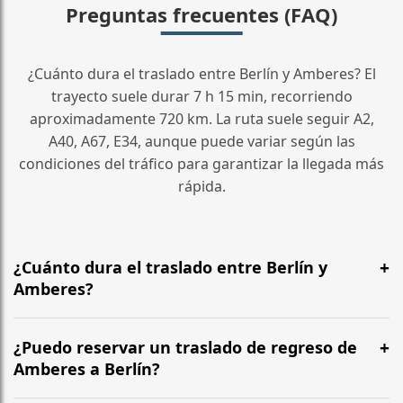
Preguntas frecuentes (FAQ)
¿Cuánto dura el traslado entre Berlín y Amberes? El
trayecto suele durar 7 h 15 min, recorriendo
aproximadamente 720 km. La ruta suele seguir A2,
A40, A67, E34, aunque puede variar según las
condiciones del tráfico para garantizar la llegada más
rápida.
¿Cuánto dura el traslado entre Berlín y
Amberes?
¿Cuánto dura el traslado entre Berlín y Amberes? El
trayecto suele durar 7 h 15 min, recorriendo
¿Puedo reservar un traslado de regreso de
aproximadamente 720 km. La ruta suele seguir A2,
Amberes a Berlín?
A40, A67, E34, aunque puede variar según las
Sí, operamos las 24 horas del día, los 7 días de la