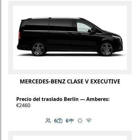
MERCEDES-BENZ CLASE V EXECUTIVE
Precio del traslado Berlín — Amberes:
€2460
6
6
Número de pasajeros: 6
Capacidad de equipaje: 6
Mesa en el vehículo
Aire acondicionado
Wi-Fi gratuito