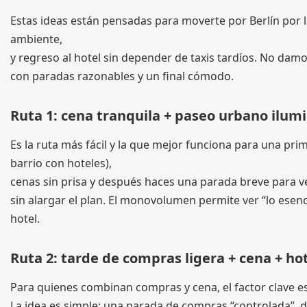
Estas ideas están pensadas para moverte por Berlín por l
ambiente,
y regreso al hotel sin depender de taxis tardíos. No damos 
con paradas razonables y un final cómodo.
Ruta 1: cena tranquila + paseo urbano ilum
Es la ruta más fácil y la que mejor funciona para una p
barrio con hoteles),
cenas sin prisa y después haces una parada breve para 
sin alargar el plan. El monovolumen permite ver “lo esenc
hotel.
Ruta 2: tarde de compras ligera + cena + hote
Para quienes combinan compras y cena, el factor clave es 
La idea es simple: una parada de compras “controlada”, de