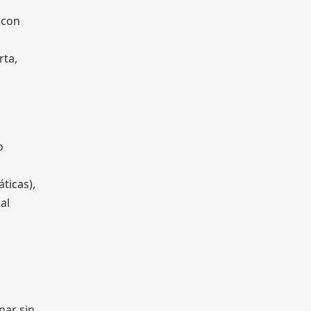
 con
rta,
o
ticas),
al
nar sin