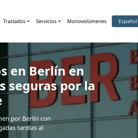
Traslados
Servicios
Monovolúmenes
Español
Elegir i
s en Berlín en
 seguras por la
e
en por Berlín con
gadas tardías al