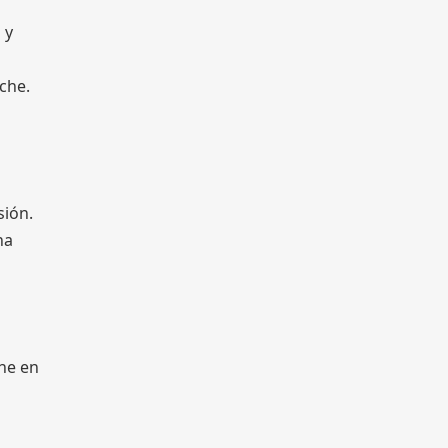
 y
oche.
sión.
na
che en