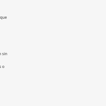
rque
n sin
s o