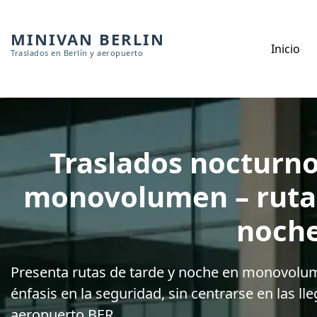
MINIVAN BERLIN
Inicio
Traslados en Berlín y aeropuerto
Traslados nocturno
monovolumen – rutas
noch
Presenta rutas de tarde y noche en monovolum
énfasis en la seguridad, sin centrarse en las lle
aeropuerto BER.