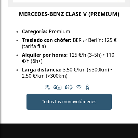
MERCEDES-BENZ CLASE V (PREMIUM)
Categoría:
Premium
Traslado con chófer:
BER ⇄ Berlín: 125 €
(tarifa fija)
Alquiler por horas:
125 €/h (3–5h) • 110
€/h (6h+)
Larga distancia:
3,50 €/km (≤300km) •
2,50 €/km (>300km)
6
6
Número de pasajeros: 6
Capacidad de equipaje: 6
Aire acondicionado
Wi-Fi gratuito
Asiento infantil dispo
Todos los monovolúmenes