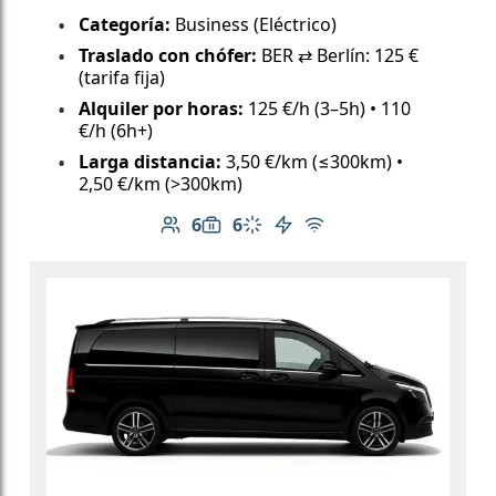
Categoría:
Business (Eléctrico)
Traslado con chófer:
BER ⇄ Berlín: 125 €
(tarifa fija)
Alquiler por horas:
125 €/h (3–5h) • 110
€/h (6h+)
Larga distancia:
3,50 €/km (≤300km) •
2,50 €/km (>300km)
6
6
Número de pasajeros: 6
Capacidad de equipaje: 6
Aire acondicionado
Vehículo eléctrico
Wi-Fi gratuito