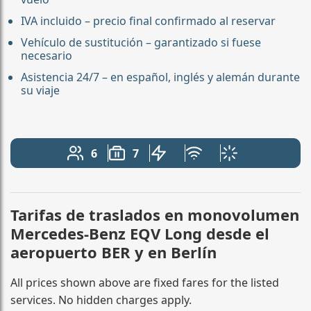
IVA incluido – precio final confirmado al reservar
Vehículo de sustitución – garantizado si fuese
necesario
Asistencia 24/7 – en español, inglés y alemán durante
su viaje
6
7
Número de pasajeros: 6
Capacidad de equipaje: 7
Vehículo eléctrico
Wi-Fi gratuito
Aire acondicion
Tarifas de traslados en monovolumen
Mercedes-Benz EQV Long desde el
aeropuerto BER y en Berlín
All prices shown above are fixed fares for the listed
services. No hidden charges apply.