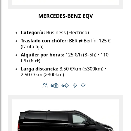
MERCEDES-BENZ EQV
Categoría:
Business (Eléctrico)
Traslado con chófer:
BER ⇄ Berlín: 125 €
(tarifa fija)
Alquiler por horas:
125 €/h (3–5h) • 110
€/h (6h+)
Larga distancia:
3,50 €/km (≤300km) •
2,50 €/km (>300km)
6
6
Número de pasajeros: 6
Capacidad de equipaje: 6
Aire acondicionado
Vehículo eléctrico
Wi-Fi gratuito