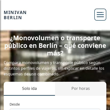
MINIVAN
BERLIN
¿Monovolumen o transporte
público en Berlín – qué conviene
más?
Compara monovolumen y transporte público según
distintos perfiles de viajeros, sin explicar en detalle los
esquemas de uso combinado.
Solo ida
Por horas
Desde