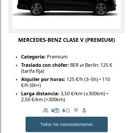
MERCEDES-BENZ CLASE V (PREMIUM)
Categoría:
Premium
Traslado con chófer:
BER ⇄ Berlín: 125 €
(tarifa fija)
Alquiler por horas:
125 €/h (3–5h) • 110
€/h (6h+)
Larga distancia:
3,50 €/km (≤300km) •
2,50 €/km (>300km)
6
6
Número de pasajeros: 6
Capacidad de equipaje: 6
Aire acondicionado
Wi-Fi gratuito
Asiento infantil dispo
Todos los monovolúmenes