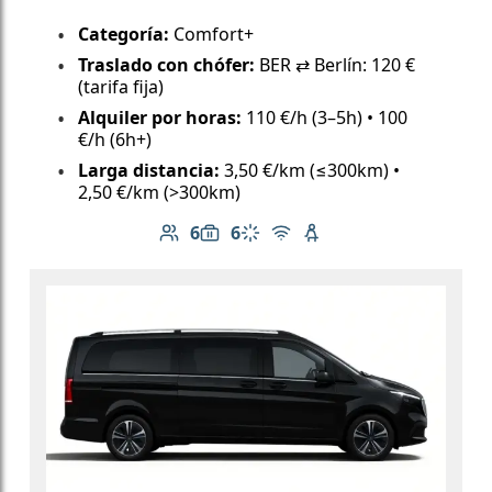
Categoría:
Comfort+
Traslado con chófer:
BER ⇄ Berlín: 120 €
(tarifa fija)
Alquiler por horas:
110 €/h (3–5h) • 100
€/h (6h+)
Larga distancia:
3,50 €/km (≤300km) •
2,50 €/km (>300km)
6
6
Número de pasajeros: 6
Capacidad de equipaje: 6
Aire acondicionado
Wi-Fi gratuito
Asiento infantil dispo