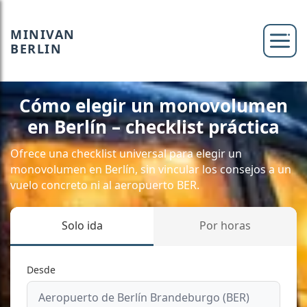
MINIVAN
BERLIN
Cómo elegir un monovolumen
en Berlín – checklist práctica
Ofrece una checklist universal para elegir un
monovolumen en Berlín, sin vincular los consejos a un
vuelo concreto ni al aeropuerto BER.
Solo ida
Por horas
Desde