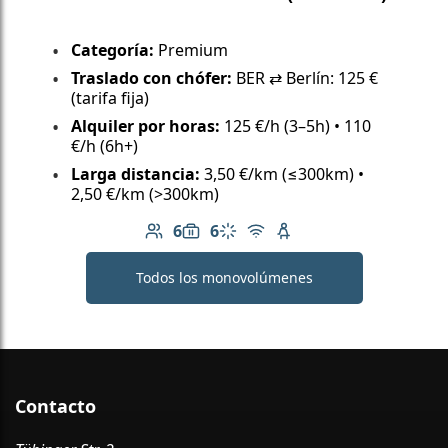
Categoría:
Premium
Traslado con chófer:
BER ⇄ Berlín: 125 €
(tarifa fija)
Alquiler por horas:
125 €/h (3–5h) • 110
€/h (6h+)
Larga distancia:
3,50 €/km (≤300km) •
2,50 €/km (>300km)
6
6
Número de pasajeros: 6
Capacidad de equipaje: 6
Aire acondicionado
Wi-Fi gratuito
Asiento infantil dispo
Todos los monovolúmenes
Contacto