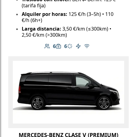
(tarifa fija)
Alquiler por horas:
125 €/h (3–5h) • 110
€/h (6h+)
Larga distancia:
3,50 €/km (≤300km) •
2,50 €/km (>300km)
6
6
Número de pasajeros: 6
Capacidad de equipaje: 6
Aire acondicionado
Vehículo eléctrico
Wi-Fi gratuito
MERCEDES-BENZ CLASE V (PREMIUM)