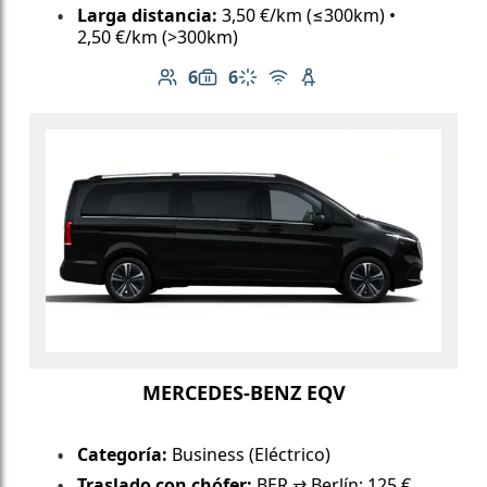
Larga distancia:
3,50 €/km (≤300km) •
2,50 €/km (>300km)
6
6
Número de pasajeros: 6
Capacidad de equipaje: 6
Aire acondicionado
Wi-Fi gratuito
Asiento infantil dispo
MERCEDES-BENZ EQV
Categoría:
Business (Eléctrico)
Traslado con chófer:
BER ⇄ Berlín: 125 €