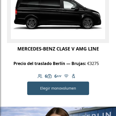
MERCEDES-BENZ CLASE V AMG LINE
Precio del traslado Berlín — Brujas:
€3275
6
6
Número de pasajeros: 6
Capacidad de equipaje: 6
Línea AMG
Wi-Fi gratuito
Asiento infantil dispo
Elegir monovolumen