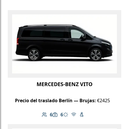
MERCEDES-BENZ VITO
Precio del traslado Berlín — Brujas:
€2425
6
6
Número de pasajeros: 6
Capacidad de equipaje: 6
Aire acondicionado
Wi-Fi gratuito
Asiento infantil dispo