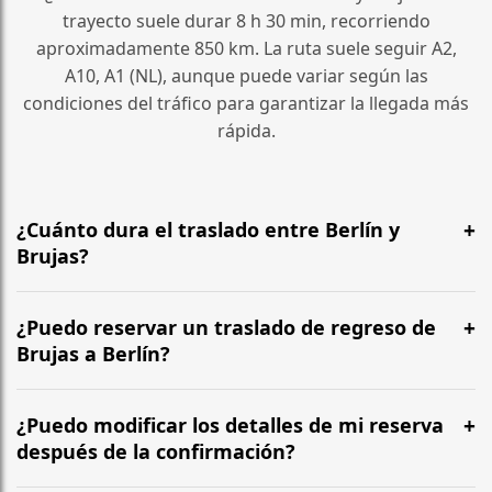
trayecto suele durar 8 h 30 min, recorriendo
aproximadamente 850 km. La ruta suele seguir A2,
A10, A1 (NL), aunque puede variar según las
condiciones del tráfico para garantizar la llegada más
rápida.
¿Cuánto dura el traslado entre Berlín y
Brujas?
¿Cuánto dura el traslado entre Berlín y Brujas? El
trayecto suele durar 8 h 30 min, recorriendo
¿Puedo reservar un traslado de regreso de
aproximadamente 850 km. La ruta suele seguir A2,
Brujas a Berlín?
A10, A1 (NL), aunque puede variar según las
Sí, operamos las 24 horas del día, los 7 días de la
condiciones del tráfico para garantizar la llegada más
semana, en ambos sentidos. Recomendamos salir al
¿Puedo modificar los detalles de mi reserva
rápida.
menos 5 o 6 horas antes de su vuelo para garantizar
después de la confirmación?
una facturación sin estrés en BER.
Sí, puede modificar los detalles de su reserva hasta 24