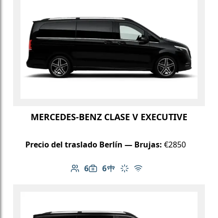
MERCEDES-BENZ CLASE V EXECUTIVE
Precio del traslado Berlín — Brujas:
€2850
6
6
Número de pasajeros: 6
Capacidad de equipaje: 6
Mesa en el vehículo
Aire acondicionado
Wi-Fi gratuito